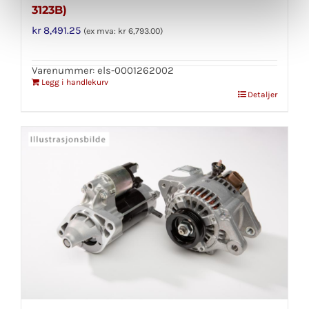
3123B)
kr
8,491.25
(ex mva:
kr
6,793.00
)
Varenummer: els-0001262002
Legg i handlekurv
Detaljer