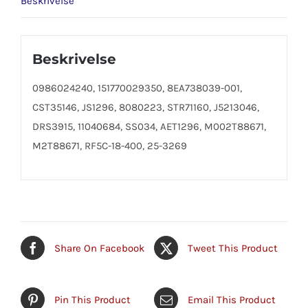
Beskrivelse
Beskrivelse
0986024240, 151770029350, 8EA738039-001,
CST35146, JS1296, 8080223, STR71160, J5213046,
DRS3915, 11040684, SS034, AET1296, M002T88671,
M2T88671, RF5C-18-400, 25-3269
Share On Facebook
Tweet This Product
Pin This Product
Email This Product