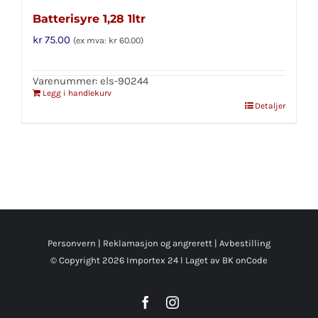
Batterisyre 1,28 1ltr
kr
75.00
(ex mva:
kr
60.00
)
Varenummer: els-90244
Legg i handlekurv
Detaljer
Personvern
|
Reklamasjon og angrerett
|
Avbestilling
© Copyright
2026 Importex 24 l
Laget av BK onCode
Facebook
Instagram