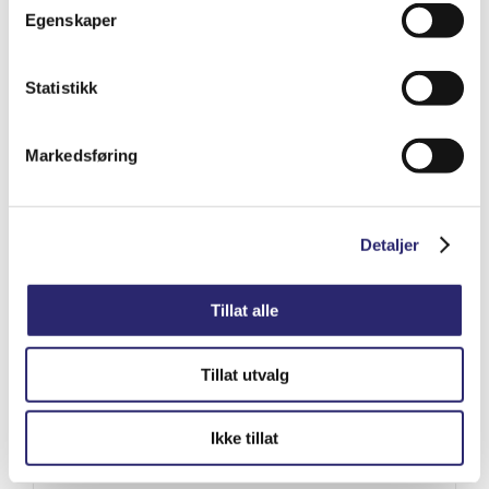
kr
95.00
(ex mva:
kr
76.00
)
Egenskaper
Varenummer: els-90246
Statistikk
Legg i handlekurv
Detaljer
Markedsføring
Detaljer
Tillat alle
Tillat utvalg
Ikke tillat
STARTER 9T 3KW KHD OR.BOSCH (25-