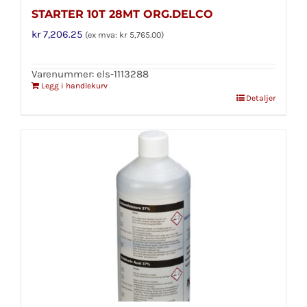
STARTER 10T 28MT ORG.DELCO
kr
7,206.25
(ex mva:
kr
5,765.00
)
Varenummer: els-1113288
Legg i handlekurv
Detaljer