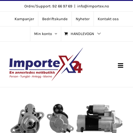
Skip
Ordre/Support: 92 66 97 69
|
info@importex.no
to
Kampanjer
Bedriftskunde
Nyheter
Kontakt oss
content
Min konto
HANDLEVOGN