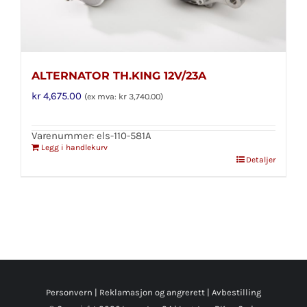
ALTERNATOR TH.KING 12V/23A
kr
4,675.00
(ex mva:
kr
3,740.00
)
Varenummer: els-110-581A
Legg i handlekurv
Detaljer
Personvern
|
Reklamasjon og angrerett
|
Avbestilling