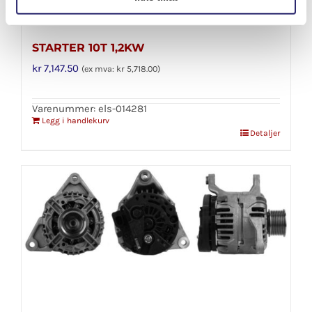
STARTER 10T 1,2KW
kr
7,147.50
(ex mva:
kr
5,718.00
)
Varenummer: els-014281
Legg i handlekurv
Detaljer