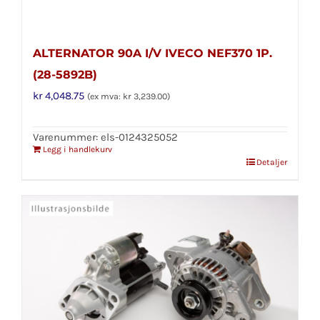
ALTERNATOR 90A I/V IVECO NEF370 1P.
(28-5892B)
kr
4,048.75
(ex mva:
kr
3,239.00
)
Varenummer: els-0124325052
Legg i handlekurv
Detaljer