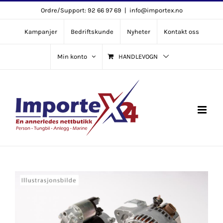
Skip
Ordre/Support: 92 66 97 69
|
info@importex.no
to
Kampanjer
Bedriftskunde
Nyheter
Kontakt oss
content
Min konto
HANDLEVOGN