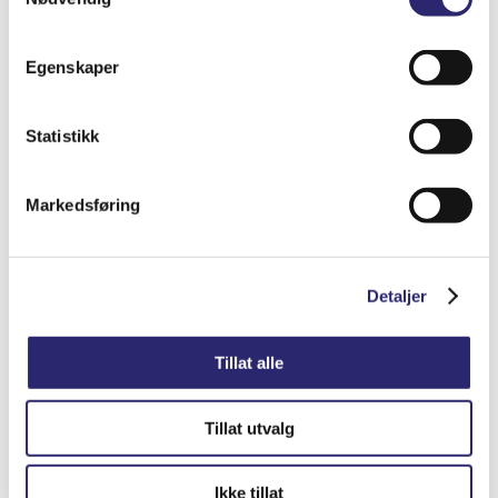
Egenskaper
STARTER 11T 2.6KW URSUS
kr
8,412.50
(ex mva:
kr
6,730.00
)
Statistikk
Varenummer: els-5200-8547
Legg i handlekurv
Markedsføring
Detaljer
Detaljer
Tillat alle
Tillat utvalg
Ikke tillat