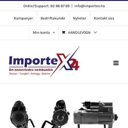
Skip
Ordre/Support: 92 66 97 69
|
info@importex.no
to
Kampanjer
Bedriftskunde
Nyheter
Kontakt oss
content
Min konto
HANDLEVOGN