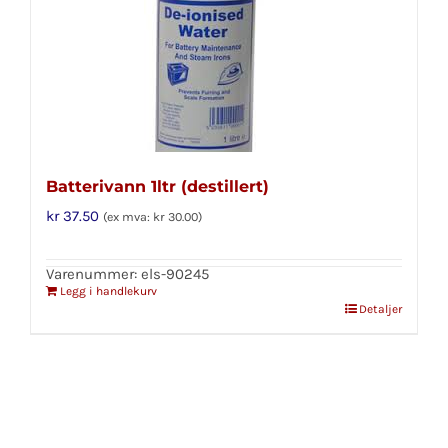
Batterivann 1ltr (destillert)
kr
37.50
(ex mva:
kr
30.00
)
Varenummer: els-90245
Legg i handlekurv
Detaljer