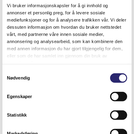
Vi bruker informasjonskapsler for å gi innhold og
annonser et personlig preg, for å levere sosiale
mediefunksjoner og for å analysere trafikken vår. Vi deler
dessuten informasjon om hvordan du bruker nettstedet
STARTER 10T 1,2KW
vårt, med partnerne våre innen sosiale medier,
kr
7,147.50
annonsering og analysearbeid, som kan kombinere den
(ex mva:
kr
5,718.00
)
med annen informasjon du har gjort tilgjengelig for dem,
eller som de har samlet inn gjennom din bruk av
Varenummer: els-014281
tjenestene deres.
Legg i handlekurv
Detaljer
Samtykkevalg
Nødvendig
Egenskaper
Statistikk
Markedsføring