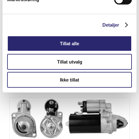
Detaljer
STARTER 9T 2KW PERKINS D2-55 (25-
Tillat alle
3085B)
kr
5,105.00
(ex mva:
kr
4,084.00
)
Tillat utvalg
Varenummer: els-0001109035
Legg i handlekurv
Ikke tillat
Detaljer