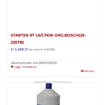
STARTER 9T 1.6/1.7KW ORG.BOSCH(25-
2357B)
kr
5,388.75
(ex mva:
kr
4,311.00
)
Varenummer: els-0001115035
Legg i handlekurv
Detaljer