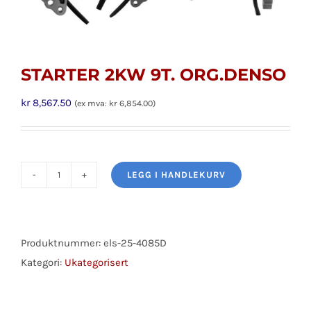
STARTER 2KW 9T. ORG.DENSO
kr
8,567.50
(ex mva:
kr
6,854.00
)
LEGG I HANDLEKURV
STARTER
2KW
9T.
ORG.DENSO
Produktnummer:
els-25-4085D
antall
Kategori:
Ukategorisert