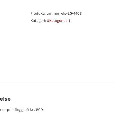
YANMAR
antall
Produktnummer:
els-25-4403
Kategori:
Ukategorisert
else
et pristilegg på kr . 800,-