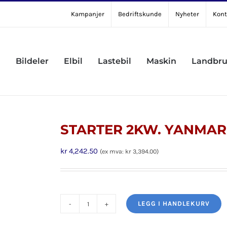
Kampanjer
Bedriftskunde
Nyheter
Kont
Bildeler
Elbil
Lastebil
Maskin
Landbr
STARTER 2KW. YANMAR
kr
4,242.50
(ex mva:
kr
3,394.00
)
LEGG I HANDLEKURV
STARTER
2KW.