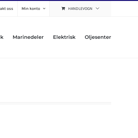
akt oss
Min konto
HANDLEVOGN
uk
Marinedeler
Elektrisk
Oljesenter