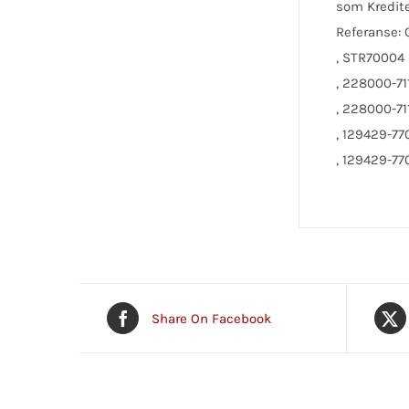
som Kredite
Referanse:
, STR70004
, 228000-71
, 228000-71
, 129429-77
, 129429-77
Share On Facebook