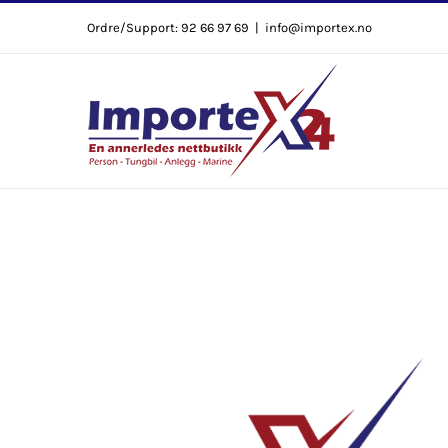
Skip
Ordre/Support: 92 66 97 69
|
info@importex.no
to
content