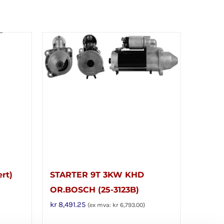
ert)
STARTER 9T 3KW KHD
OR.BOSCH (25-3123B)
kr
8,491.25
(ex mva:
kr
6,793.00
)