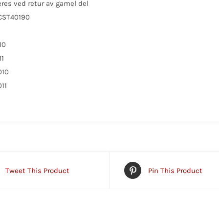
res ved retur av gamel del
 CST40190
10
11
010
011
Tweet This Product
Pin This Product