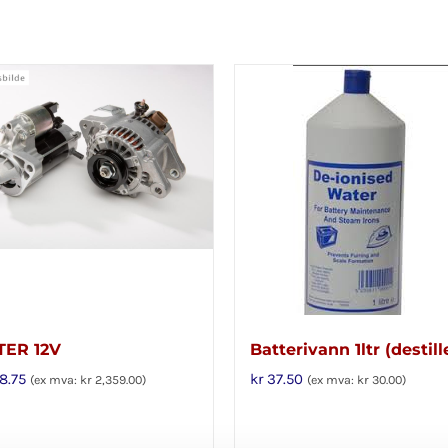
TER 12V
Batterivann 1ltr (destill
8.75
kr
37.50
(ex mva:
kr
2,359.00
)
(ex mva:
kr
30.00
)