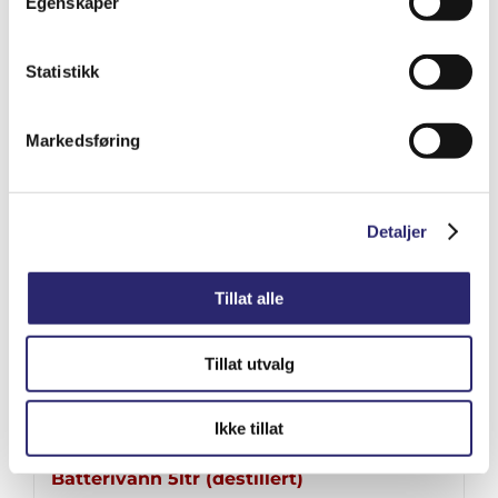
Egenskaper
kr
7,147.50
(ex mva:
kr
5,718.00
)
Varenummer: els-014281
Statistikk
Legg i handlekurv
Detaljer
Markedsføring
Detaljer
Tillat alle
Tillat utvalg
Ikke tillat
Batterivann 5ltr (destillert)