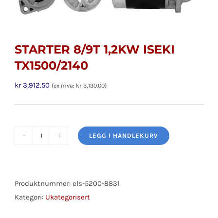
STARTER 8/9T 1,2KW ISEKI
TX1500/2140
kr
3,912.50
(ex mva:
kr
3,130.00
)
LEGG I HANDLEKURV
STARTER
8/9T
1,2KW
ISEKI
Produktnummer:
els-5200-8831
TX1500/2140
Kategori:
Ukategorisert
antall