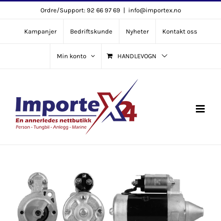
Skip
Ordre/Support: 92 66 97 69
|
info@importex.no
to
Kampanjer
Bedriftskunde
Nyheter
Kontakt oss
content
Min konto
HANDLEVOGN