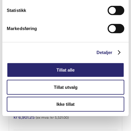
Varenummer: els-25-0015
Legg i handlekurv
Statistikk
Detaljer
Markedsføring
Detaljer
Tillat alle
Tillat utvalg
Ikke tillat
STARTER 10T 2.6KW
kr
6,901.25
(ex mva:
kr
5,521.00
)