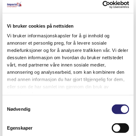
Relaterte produkter
Vi bruker cookies på nettsiden
Vi bruker informasjonskapsler for å gi innhold og
annonser et personlig preg, for å levere sosiale
mediefunksjoner og for å analysere trafikken vår. Vi deler
dessuten informasjon om hvordan du bruker nettstedet
vårt, med partnerne våre innen sosiale medier,
annonsering og analysearbeid, som kan kombinere den
med annen informasjon du har gjort tilgjengelig for dem,
eller som de har samlet inn gjennom din bruk av
tjenestene deres.
Samtykkevalg
Nødvendig
STARTER 10T 2,8KW BEDFORD
kr
5,901.25
(ex mva:
kr
4,721.00
)
Egenskaper