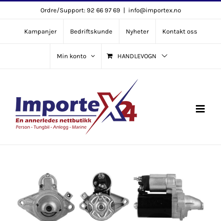
Skip
Ordre/Support: 92 66 97 69
|
info@importex.no
to
Kampanjer
Bedriftskunde
Nyheter
Kontakt oss
content
Min konto
HANDLEVOGN