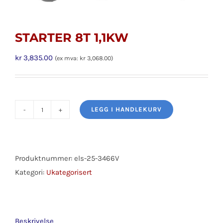
STARTER 8T 1,1KW
kr
3,835.00
(ex mva:
kr
3,068.00
)
LEGG I HANDLEKURV
STARTER
8T
1,1KW
antall
Produktnummer:
els-25-3466V
Kategori:
Ukategorisert
Beskrivelse