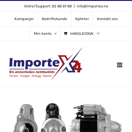
Skip
Ordre/Support: 92 66 97 69
|
info@importex.no
to
Kampanjer
Bedriftskunde
Nyheter
Kontakt oss
content
Min konto
HANDLEVOGN