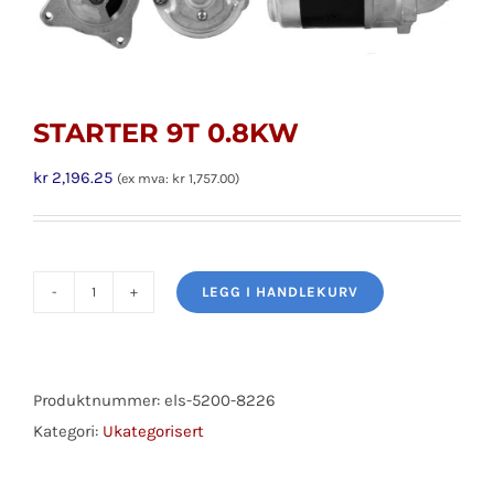
STARTER 9T 0.8KW
kr
2,196.25
(ex mva:
kr
1,757.00
)
LEGG I HANDLEKURV
STARTER
9T
0.8KW
antall
Produktnummer:
els-5200-8226
Kategori:
Ukategorisert