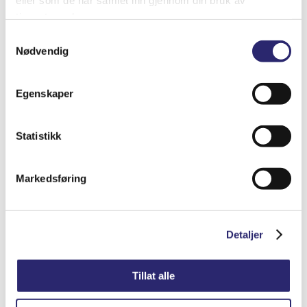
tjenestene deres.
Samtykkevalg
Nødvendig
Egenskaper
Statistikk
STARTER 10T 3.6KW M/GIR OG ROTERB
NESE
Markedsføring
kr
8,765.00
(ex mva:
kr
7,012.00
)
Varenummer: els-25-0016DX
Detaljer
Legg i handlekurv
Detaljer
Tillat alle