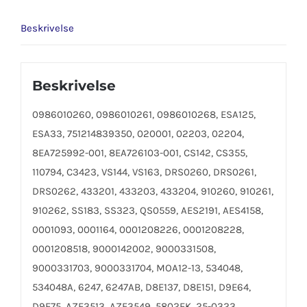
Beskrivelse
Beskrivelse
0986010260, 0986010261, 0986010268, ESA125,
ESA33, 751214839350, 020001, 02203, 02204,
8EA725992-001, 8EA726103-001, CS142, CS355,
110794, C3423, VS144, VS163, DRS0260, DRS0261,
DRS0262, 433201, 433203, 433204, 910260, 910261,
910262, SS183, SS323, QS0559, AES2191, AES4158,
0001093, 0001164, 0001208226, 0001208228,
0001208518, 9000142002, 9000331508,
9000331703, 9000331704, MOA12-13, 534048,
534048A, 6247, 6247AB, D8E137, D8E151, D9E64,
D9E75, AZE3513, AZF3549, 5802EK, 25-0323