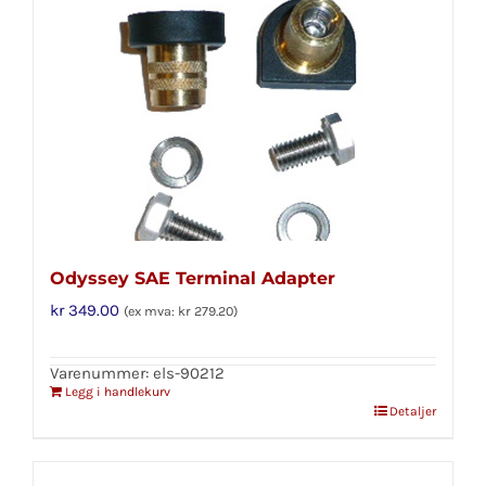
Odyssey SAE Terminal Adapter
kr
349.00
(ex mva:
kr
279.20
)
Varenummer: els-90212
Legg i handlekurv
Detaljer