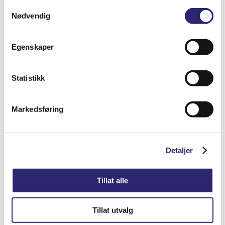
Samtykkevalg
Nødvendig
Egenskaper
STARTER 9T 0,8KW BEDFORD
Statistikk
kr
1,656.25
(ex mva:
kr
1,325.00
)
Varenummer: els-5200-8277
Markedsføring
Legg i handlekurv
Detaljer
Detaljer
Tillat alle
Tillat utvalg