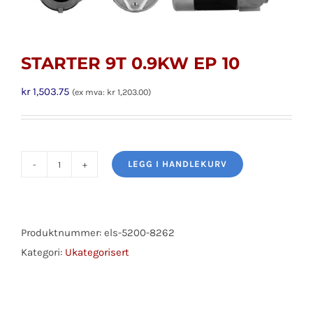
STARTER 9T 0.9KW EP 10
kr
1,503.75
(ex mva:
kr
1,203.00
)
LEGG I HANDLEKURV
STARTER
9T
0.9KW
EP
Produktnummer:
els-5200-8262
10
Kategori:
Ukategorisert
antall