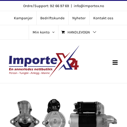
Skip
Ordre/Support: 92 66 97 69
|
info@importex.no
to
Kampanjer
Bedriftskunde
Nyheter
Kontakt oss
content
Min konto
HANDLEVOGN