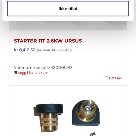
Ikke tillat
STARTER 11T 2.6KW URSUS
kr
8,412.50
(ex mva:
kr
6,730.00
)
Varenummer: els-5200-8547
Legg i handlekurv
Detaljer