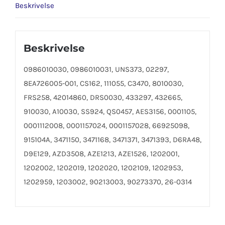
Beskrivelse
Beskrivelse
0986010030, 0986010031, UNS373, 02297,
8EA726005-001, CS162, 111055, C3470, 8010030,
FRS258, 42014860, DRS0030, 433297, 432665,
910030, A10030, SS924, QS0457, AES3156, 0001105,
0001112008, 0001157024, 0001157028, 66925098,
915104A, 3471150, 3471168, 3471371, 3471393, D6RA48,
D9E129, AZD3508, AZE1213, AZE1526, 1202001,
1202002, 1202019, 1202020, 1202109, 1202953,
1202959, 1203002, 90213003, 90273370, 26-0314