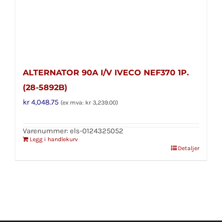
ALTERNATOR 90A I/V IVECO NEF370 1P.
(28-5892B)
kr
4,048.75
(ex mva:
kr
3,239.00
)
Varenummer: els-0124325052
Legg i handlekurv
Detaljer