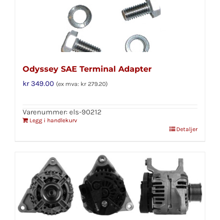
Odyssey SAE Terminal Adapter
kr
349.00
(ex mva:
kr
279.20
)
Varenummer: els-90212
Legg i handlekurv
Detaljer