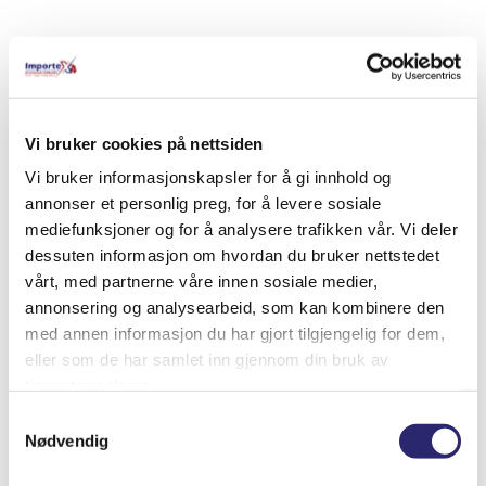
Relaterte produkter
Vi bruker cookies på nettsiden
Vi bruker informasjonskapsler for å gi innhold og
annonser et personlig preg, for å levere sosiale
mediefunksjoner og for å analysere trafikken vår. Vi deler
dessuten informasjon om hvordan du bruker nettstedet
vårt, med partnerne våre innen sosiale medier,
annonsering og analysearbeid, som kan kombinere den
med annen informasjon du har gjort tilgjengelig for dem,
eller som de har samlet inn gjennom din bruk av
tjenestene deres.
Samtykkevalg
STARTER 12V 1,8PS CW / 9Z
Nødvendig
kr
8,666.25
(ex mva:
kr
6,933.00
)