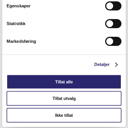
Egenskaper
Varenummer: els-01354014
Legg i handlekurv
Detaljer
Statistikk
Markedsføring
Detaljer
Tillat alle
Tillat utvalg
Ikke tillat
STARTER 9T 0.8KW
kr
1,917.50
(ex mva:
kr
1,534.00
)