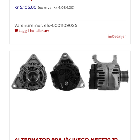
kr
5,105.00
(ex mva:
kr
4,084.00
)
Varenummer: els-0001109035
Legg i handlekurv
Detaljer
ALTERNATOR 90A I/V IVECO NEF370 1P.