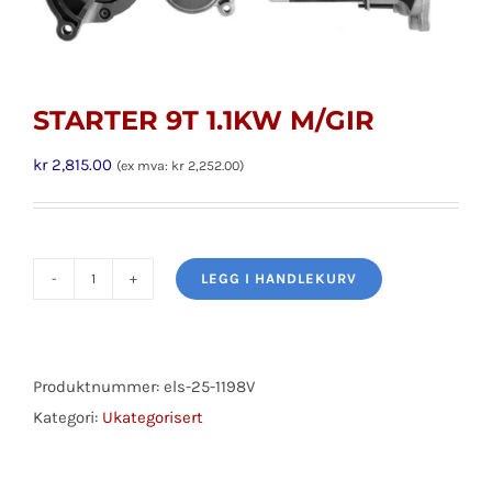
STARTER 9T 1.1KW M/GIR
kr
2,815.00
(ex mva:
kr
2,252.00
)
LEGG I HANDLEKURV
STARTER
9T
1.1KW
M/GIR
Produktnummer:
els-25-1198V
antall
Kategori:
Ukategorisert