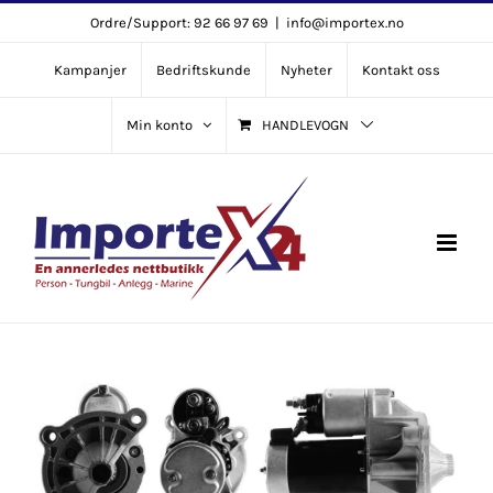
Skip
Ordre/Support: 92 66 97 69
|
info@importex.no
to
Kampanjer
Bedriftskunde
Nyheter
Kontakt oss
content
Min konto
HANDLEVOGN