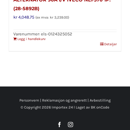
(28-5892B)
kr
4,048.75
(ex mva:
kr
3,239.00
)
Varenummer: els-0124325052
Legg i handlekurv
Detaljer
Personvern
|
Reklamasjon og angrerett
|
Avbestilling
© Copyright
2026 Importex 24 l
Laget av BK onCode
Facebook
Instagram