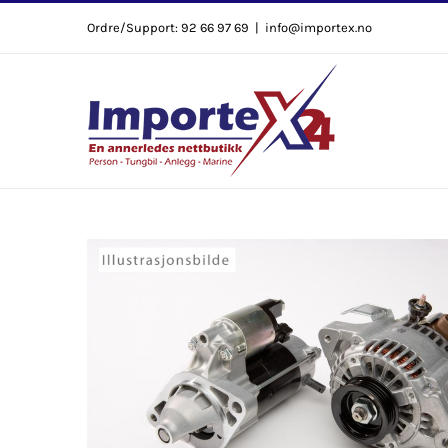
Skip
Ordre/Support: 92 66 97 69
|
info@importex.no
to
content