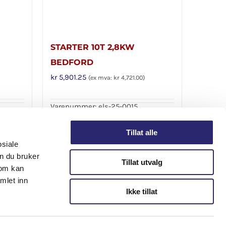
STARTER 10T 2,8KW
BEDFORD
kr
5,901.25
(ex mva:
kr
4,721.00
)
Varenummer: els-25-0015
Legg i handlekurv
Detaljer
Detaljer
Tillat alle
osiale
n du bruker
Tillat utvalg
som kan
mlet inn
Ikke tillat