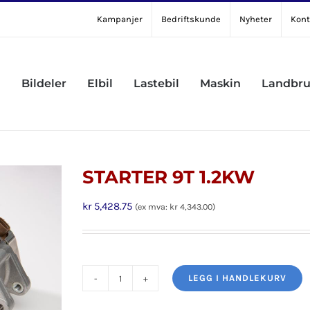
Kampanjer
Bedriftskunde
Nyheter
Kont
Bildeler
Elbil
Lastebil
Maskin
Landbr
STARTER 9T 1.2KW
kr
5,428.75
(ex mva:
kr
4,343.00
)
LEGG I HANDLEKURV
STARTER
9T