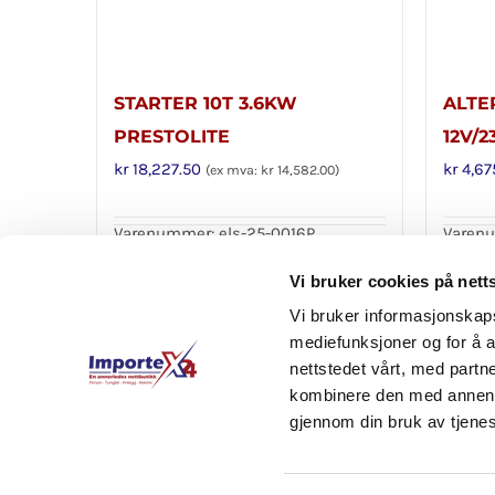
STARTER 10T 3.6KW
ALTE
PRESTOLITE
12V/2
kr
18,227.50
kr
4,67
(ex mva:
kr
14,582.00
)
Varenummer: els-25-0016P
Varenu
Legg i handlekurv
Legg 
Detaljer
Vi bruker cookies på nett
Vi bruker informasjonskapsl
mediefunksjoner og for å a
nettstedet vårt, med part
kombinere den med annen in
gjennom din bruk av tjene