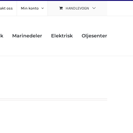
akt oss
Min konto
HANDLEVOGN
uk
Marinedeler
Elektrisk
Oljesenter