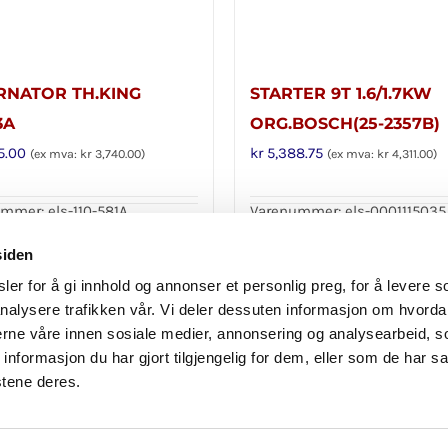
RNATOR TH.KING
STARTER 9T 1.6/1.7KW
3A
ORG.BOSCH(25-2357B)
5.00
kr
5,388.75
(ex mva:
kr
3,740.00
)
(ex mva:
kr
4,311.00
)
mmer: els-110-581A
Varenummer: els-0001115035
i handlekurv
Legg i handlekurv
Detaljer
siden
er for å gi innhold og annonser et personlig preg, for å levere s
nalysere trafikken vår. Vi deler dessuten informasjon om hvorda
nerne våre innen sosiale medier, annonsering og analysearbeid, 
formasjon du har gjort tilgjengelig for dem, eller som de har sa
stene deres.
Personvern
|
Reklamasjon og angrerett
|
Avbestilling
© Copyright
2026 Importex 24 l
Laget av BK onCode