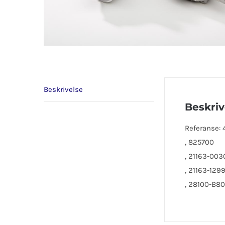
Beskrivelse
Beskriv
Referanse:
, 825700
, 21163-003
, 21163-129
, 28100-B80