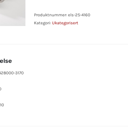
1.2KW
antall
Produktnummer:
els-25-4160
Kategori:
Ukategorisert
else
 428000-3170
0
9
10