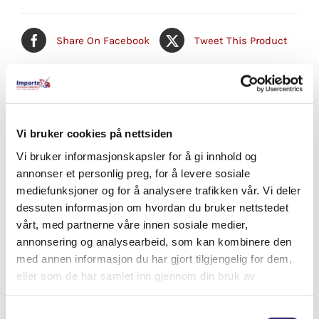
Share On Facebook
Tweet This Product
Pin This Product
Email This Product
Vi bruker cookies på nettsiden
Vi bruker informasjonskapsler for å gi innhold og
Relaterte produkter
annonser et personlig preg, for å levere sosiale
mediefunksjoner og for å analysere trafikken vår. Vi deler
dessuten informasjon om hvordan du bruker nettstedet
vårt, med partnerne våre innen sosiale medier,
annonsering og analysearbeid, som kan kombinere den
med annen informasjon du har gjort tilgjengelig for dem,
eller som de har samlet inn gjennom din bruk av
tjenestene deres.
Samtykkevalg