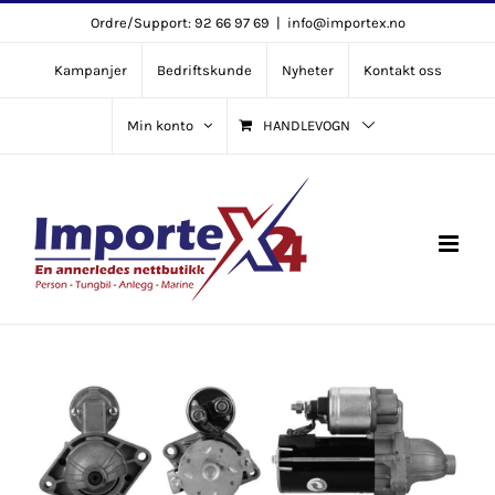
Skip
Ordre/Support: 92 66 97 69
|
info@importex.no
to
Kampanjer
Bedriftskunde
Nyheter
Kontakt oss
content
Min konto
HANDLEVOGN