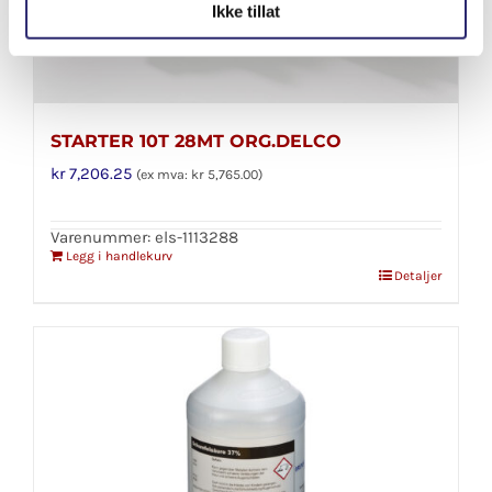
Ikke tillat
STARTER 10T 28MT ORG.DELCO
kr
7,206.25
(ex mva:
kr
5,765.00
)
Varenummer: els-1113288
Legg i handlekurv
Detaljer