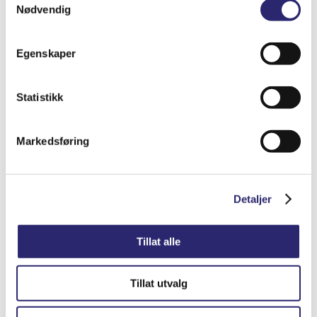
Nødvendig
Egenskaper
STARTER 9T 0,8KW BEDFORD
Statistikk
kr
1,656.25
(ex mva:
kr
1,325.00
)
Markedsføring
Varenummer: els-5200-8277
Legg i handlekurv
Detaljer
Detaljer
Tillat alle
Tillat utvalg