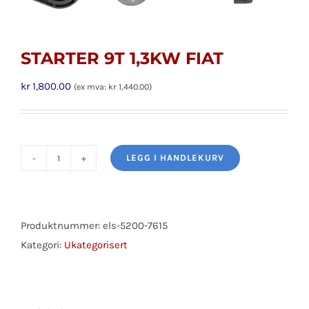
STARTER 9T 1,3KW FIAT
kr
1,800.00
(ex mva:
kr
1,440.00
)
LEGG I HANDLEKURV
STARTER
9T
1,3KW
FIAT
Produktnummer:
els-5200-7615
antall
Kategori:
Ukategorisert