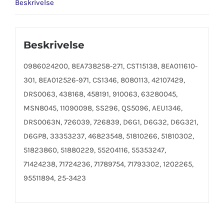
Beskrivelse
Beskrivelse
0986024200, 8EA738258-271, CST15138, 8EA011610-
301, 8EA012526-971, CS1346, 8080113, 42107429,
DRS0063, 438168, 458191, 910063, 63280045,
MSN8045, 11090098, SS296, QS5096, AEU1346,
DRS0063N, 726039, 726839, D6G1, D6G32, D6G321,
D6GP8, 33353237, 46823548, 51810266, 51810302,
51823860, 51880229, 55204116, 55353247,
71424238, 71724236, 71789754, 71793302, 1202265,
95511894, 25-3423