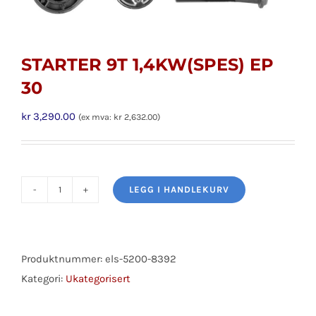
STARTER 9T 1,4KW(SPES) EP
30
kr
3,290.00
(ex mva:
kr
2,632.00
)
LEGG I HANDLEKURV
STARTER
9T
1,4KW(SPES)
EP
Produktnummer:
els-5200-8392
30
Kategori:
Ukategorisert
antall