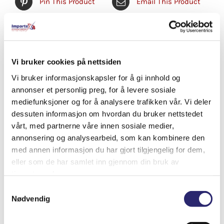
Pin This Product
Email This Product
Relaterte produkter
Vi bruker cookies på nettsiden
Vi bruker informasjonskapsler for å gi innhold og
annonser et personlig preg, for å levere sosiale
mediefunksjoner og for å analysere trafikken vår. Vi deler
dessuten informasjon om hvordan du bruker nettstedet
vårt, med partnerne våre innen sosiale medier,
annonsering og analysearbeid, som kan kombinere den
med annen informasjon du har gjort tilgjengelig for dem,
eller som de har samlet inn gjennom din bruk av
tjenestene deres.
Samtykkevalg
Nødvendig
STARTER 9T 0,8KW BEDFORD