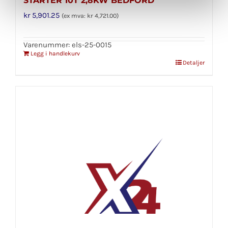
STARTER 10T 2,8KW BEDFORD
kr
5,901.25
(ex mva:
kr
4,721.00
)
Varenummer: els-25-0015
Legg i handlekurv
Detaljer