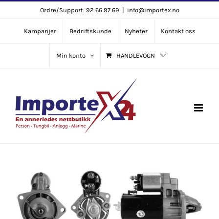
Skip
Ordre/Support: 92 66 97 69
|
info@importex.no
to
Kampanjer
Bedriftskunde
Nyheter
Kontakt oss
content
Min konto
HANDLEVOGN