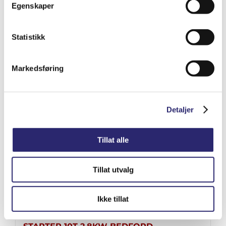
Egenskaper
kr
1,656.25
(ex mva:
kr
1,325.00
)
Statistikk
Varenummer: els-5200-8277
Legg i handlekurv
Detaljer
Markedsføring
Detaljer
Tillat alle
Tillat utvalg
Ikke tillat