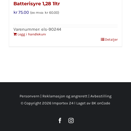
Batterisyre 1,28 1ltr
kr
75.00
(ex mva:
kr
60.00
)
Varenummer: els-90244
Legg i handlekurv
Detaljer
Personvern
|
Reklamasjon og angrerett
|
Avbestilling
© Copyright
2026 Importex 24 l
Laget av BK onCode
Facebook
Instagram