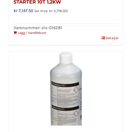
STARTER 10T 1,2KW
kr
7,147.50
(ex mva:
kr
5,718.00
)
Varenummer: els-014281
Legg i handlekurv
Detaljer