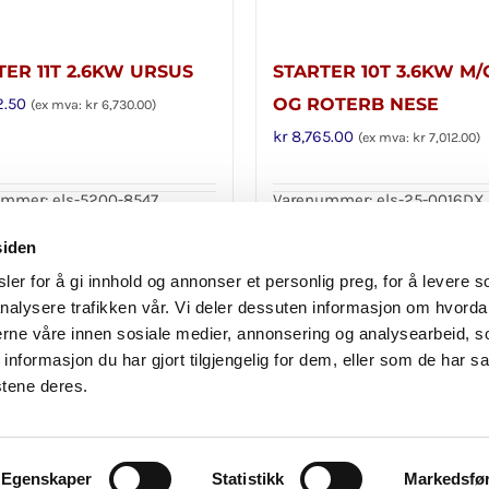
TER 11T 2.6KW URSUS
STARTER 10T 3.6KW M/
2.50
OG ROTERB NESE
(ex mva:
kr
6,730.00
)
kr
8,765.00
(ex mva:
kr
7,012.00
)
mmer: els-5200-8547
Varenummer: els-25-0016DX
i handlekurv
Legg i handlekurv
Detaljer
siden
er for å gi innhold og annonser et personlig preg, for å levere s
nalysere trafikken vår. Vi deler dessuten informasjon om hvorda
nerne våre innen sosiale medier, annonsering og analysearbeid, 
formasjon du har gjort tilgjengelig for dem, eller som de har sa
stene deres.
Personvern
|
Reklamasjon og angrerett
|
Avbestilling
© Copyright
2026 Importex 24 l
Laget av BK onCode
Facebook
Instagram
Egenskaper
Statistikk
Markedsfø