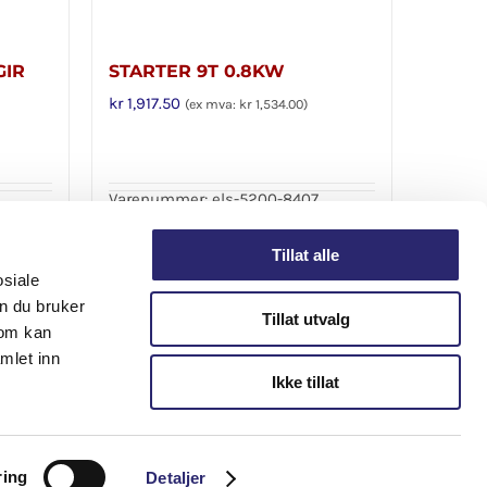
GIR
STARTER 9T 0.8KW
kr
1,917.50
(ex mva:
kr
1,534.00
)
Varenummer: els-5200-8407
Legg i handlekurv
Detaljer
Detaljer
Tillat alle
osiale
n du bruker
Tillat utvalg
som kan
mlet inn
Ikke tillat
ring
Detaljer