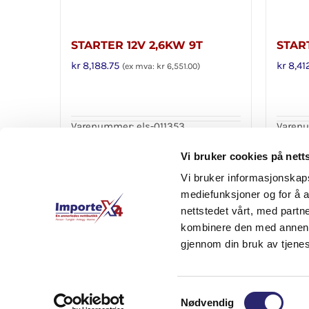
STARTER 12V 2,6KW 9T
STAR
kr
8,188.75
kr
8,41
(ex mva:
kr
6,551.00
)
Varenummer: els-011353
Varenu
Legg i handlekurv
Legg 
Detaljer
Vi bruker cookies på nett
Vi bruker informasjonskapsl
mediefunksjoner og for å a
nettstedet vårt, med part
kombinere den med annen in
gjennom din bruk av tjene
Samtykkevalg
Nødvendig