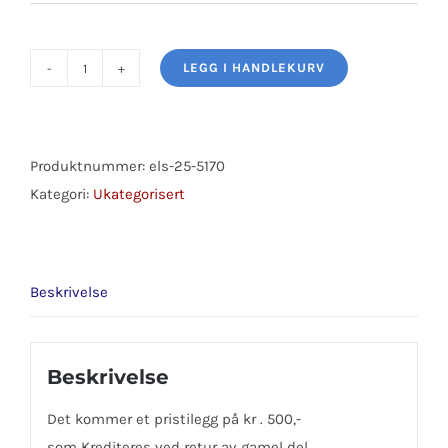
LEGG I HANDLEKURV
STARTER
9T
2.0KW
KUBOTA
Produktnummer:
els-25-5170
antall
Kategori:
Ukategorisert
Beskrivelse
Beskrivelse
Det kommer et pristilegg på kr . 500,-
som Krediteres ved retur av gamel del