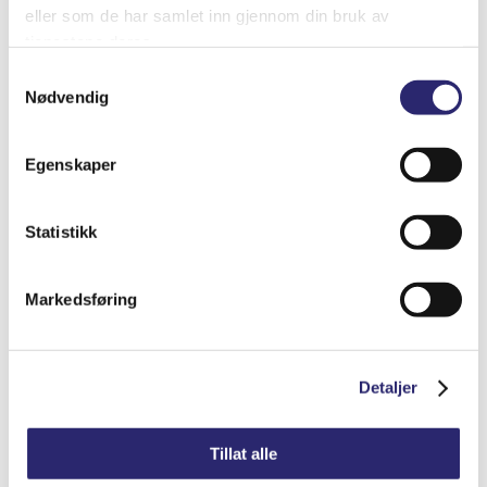
eller som de har samlet inn gjennom din bruk av
tjenestene deres.
Samtykkevalg
Nødvendig
Egenskaper
Statistikk
STARTER 10T 3.6KW M/GIR OG ROTERB
NESE
kr
8,765.00
Markedsføring
(ex mva:
kr
7,012.00
)
Varenummer: els-25-0016DX
Legg i handlekurv
Detaljer
Detaljer
Tillat alle