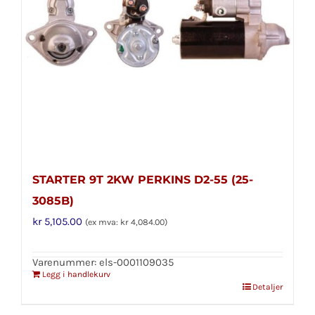
STARTER 9T 2KW PERKINS D2-55 (25-
3085B)
kr
5,105.00
(ex mva:
kr
4,084.00
)
Varenummer: els-0001109035
Legg i handlekurv
Detaljer