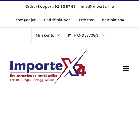
Skip
Ordre/Support: 92 66 97 69
|
info@importex.no
to
Kampanjer
Bedriftskunde
Nyheter
Kontakt oss
content
Min konto
HANDLEVOGN