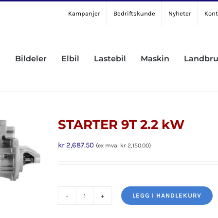
Kampanjer
Bedriftskunde
Nyheter
Kont
Bildeler
Elbil
Lastebil
Maskin
Landbr
STARTER 9T 2.2 kW
kr
2,687.50
(ex mva:
kr
2,150.00
)
LEGG I HANDLEKURV
STARTER
9T