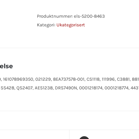
2.2
kW
Produktnummer:
els-5200-8463
antall
Kategori:
Ukategorisert
else
 161078969350, 021229, 8EA737578-001, CS1118, 111996, C3881, 88
 SS428, QS2407, AES1238, DRS7490N, 0001218174, 0001218774, 4431