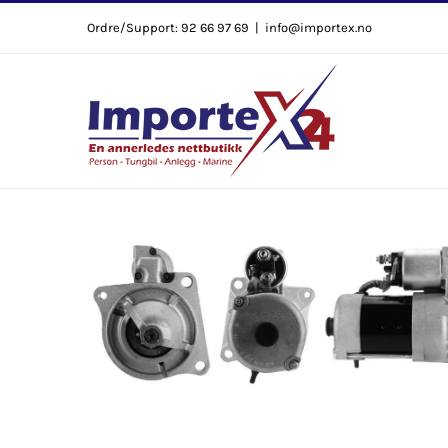
Skip
Ordre/Support: 92 66 97 69
|
info@importex.no
to
content