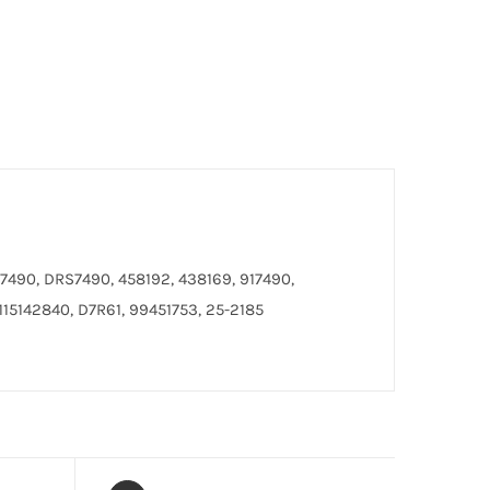
17490, DRS7490, 458192, 438169, 917490,
15142840, D7R61, 99451753, 25-2185