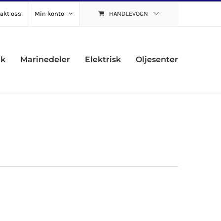
akt oss
Min konto
HANDLEVOGN
uk
Marinedeler
Elektrisk
Oljesenter