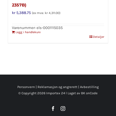
2357B)
kr
5,388.75
(ex mva:
kr
4,311.00
)
Varenummer: els-0001115035
Legg i handlekurv
Detaljer
Personvern
|
Reklamasjon og angrerett
|
Avbestilling
© Copyright
2026 Importex 24 l
Laget av BK onCode
Facebook
Instagram