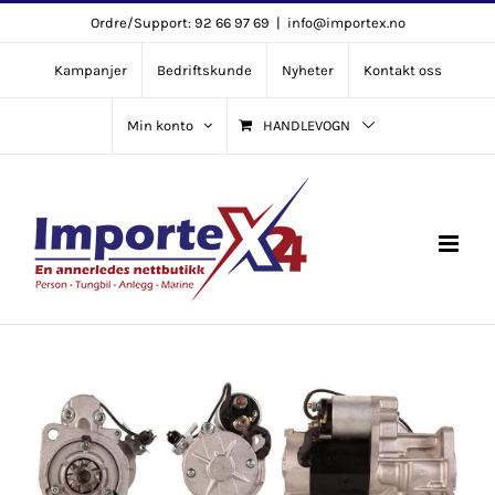
Skip
Ordre/Support: 92 66 97 69
|
info@importex.no
to
Kampanjer
Bedriftskunde
Nyheter
Kontakt oss
content
Min konto
HANDLEVOGN