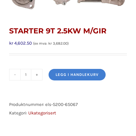
STARTER 9T 2.5KW M/GIR
kr
4,602.50
(ex mva:
kr
3,682.00
)
LEGG I HANDLEKURV
STARTER
9T
2.5KW
M/GIR
Produktnummer:
els-5200-65067
antall
Kategori:
Ukategorisert