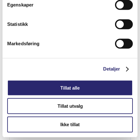
kr
8,188.75
(ex mva:
kr
6,551.00
)
Egenskaper
Varenummer: els-011353
Statistikk
Legg i handlekurv
Detaljer
Markedsføring
Detaljer
Tillat alle
Tillat utvalg
Ikke tillat
STARTER 12V