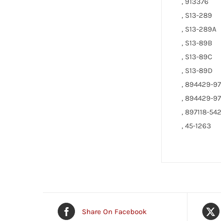
, 913376
, S13-289
, S13-289A
, S13-89B
, S13-89C
, S13-89D
, 894429-9
, 894429-97
, 897118-54
, 45-1263
Share On Facebook