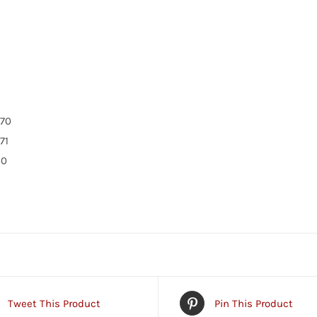
770
71
20
Tweet This Product
Pin This Product