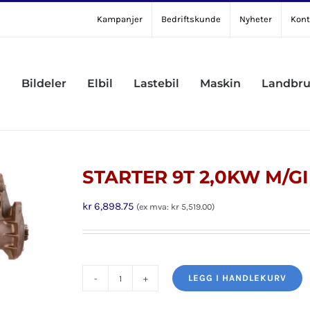
Kampanjer
Bedriftskunde
Nyheter
Kont
Bildeler
Elbil
Lastebil
Maskin
Landbr
STARTER 9T 2,0KW M/GI
kr
6,898.75
(ex mva:
kr
5,519.00
)
LEGG I HANDLEKURV
STARTER
9T