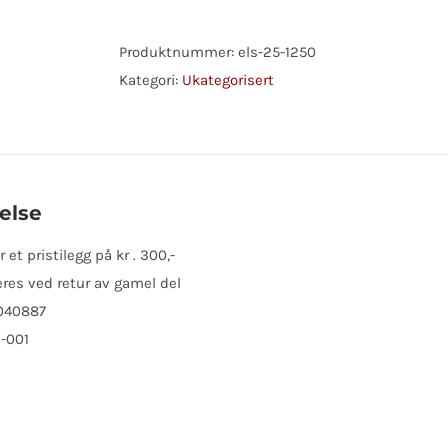
2,0KW
M/GIR
Produktnummer:
els-25-1250
TH.K.
Kategori:
Ukategorisert
antall
else
et pristilegg på kr . 300,-
res ved retur av gamel del
 040887
-001