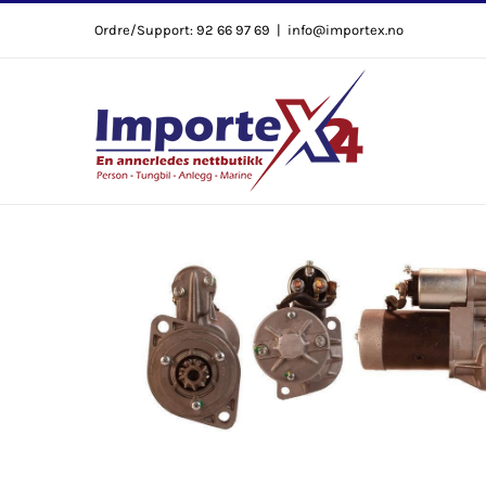
Skip
Ordre/Support: 92 66 97 69
|
info@importex.no
to
content