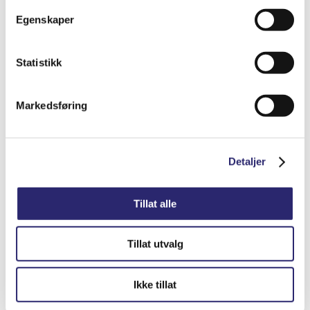
STARTER 11T 2.6KW URSUS
Egenskaper
kr
8,412.50
(ex mva:
kr
6,730.00
)
Statistikk
Varenummer: els-5200-8547
Legg i handlekurv
Detaljer
Markedsføring
Detaljer
Tillat alle
Tillat utvalg
Ikke tillat