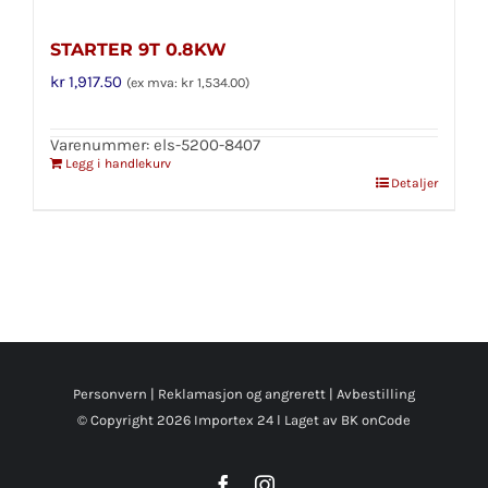
STARTER 9T 0.8KW
kr
1,917.50
(ex mva:
kr
1,534.00
)
Varenummer: els-5200-8407
Legg i handlekurv
Detaljer
Personvern
|
Reklamasjon og angrerett
|
Avbestilling
© Copyright
2026 Importex 24 l
Laget av BK onCode
Facebook
Instagram