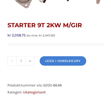
STARTER 9T 2KW M/GIR
kr
3,058.75
(ex mva:
kr
2,447.00
)
LEGG I HANDLEKURV
STARTER
9T
2KW
M/GIR
Produktnummer:
els-5200-8648
antall
Kategori:
Ukategorisert