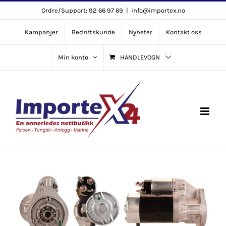
Skip
Ordre/Support: 92 66 97 69
|
info@importex.no
to
Kampanjer
Bedriftskunde
Nyheter
Kontakt oss
content
Min konto
HANDLEVOGN