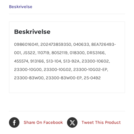
Beskrivelse
Beskrivelse
0986016041, 202473859350, 040633, 8EA726493-
001, JS522, 110719, 8052119, 018300, DRS3166,
455574, 913166, S13-104, S13-92A, 23300-10602,
23300-10G00, 23300-10G02, 23300-10G02-EP,
23300-83W00, 23300-83W00-EP, 25-0492
Share On Facebook
Tweet This Product