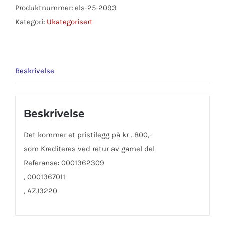
STEYR
Produktnummer:
els-25-2093
antall
Kategori:
Ukategorisert
Beskrivelse
Beskrivelse
Det kommer et pristilegg på kr . 800,-
som Krediteres ved retur av gamel del
Referanse: 0001362309
, 0001367011
, AZJ3220