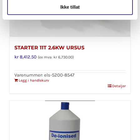
Ikke tillat
STARTER 11T 2.6KW URSUS
kr
8,412.50
(ex mva:
kr
6,730.00
)
Varenummer: els-5200-8547
Legg i handlekurv
Detaljer