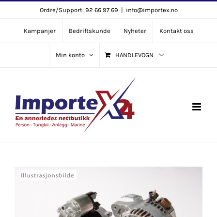
Skip
Ordre/Support: 92 66 97 69
|
info@importex.no
to
Kampanjer
Bedriftskunde
Nyheter
Kontakt oss
content
Min konto
HANDLEVOGN