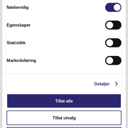
Samtykkevalg
Nødvendig
Egenskaper
STARTER 10T 3.6KW PRESTOLITE
Statistikk
kr
18,227.50
(ex mva:
kr
14,582.00
)
Markedsføring
Varenummer: els-25-0016P
Legg i handlekurv
Detaljer
Detaljer
Tillat alle
Tillat utvalg