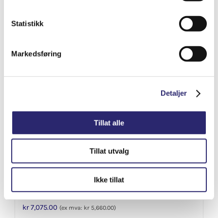
Varenummer: els-90212
Statistikk
Legg i handlekurv
Detaljer
Markedsføring
Detaljer
Tillat alle
Tillat utvalg
Ikke tillat
STARTER 9T 2.4KW
kr
7,075.00
(ex mva:
kr
5,660.00
)