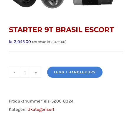
STARTER 9T BRASIL ESCORT
kr
3,045.00
(ex mva:
kr
2,436.00
)
LEGG I HANDLEKURV
STARTER
9T
BRASIL
ESCORT
Produktnummer:
els-5200-8324
antall
Kategori:
Ukategorisert