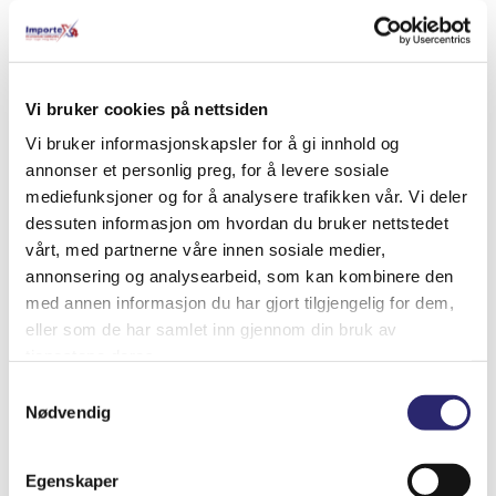
Relaterte produkter
Vi bruker cookies på nettsiden
Vi bruker informasjonskapsler for å gi innhold og
annonser et personlig preg, for å levere sosiale
mediefunksjoner og for å analysere trafikken vår. Vi deler
dessuten informasjon om hvordan du bruker nettstedet
vårt, med partnerne våre innen sosiale medier,
annonsering og analysearbeid, som kan kombinere den
med annen informasjon du har gjort tilgjengelig for dem,
eller som de har samlet inn gjennom din bruk av
tjenestene deres.
Samtykkevalg
Nødvendig
Odyssey SAE Terminal Adapter
kr
349.00
(ex mva:
kr
279.20
)
Egenskaper