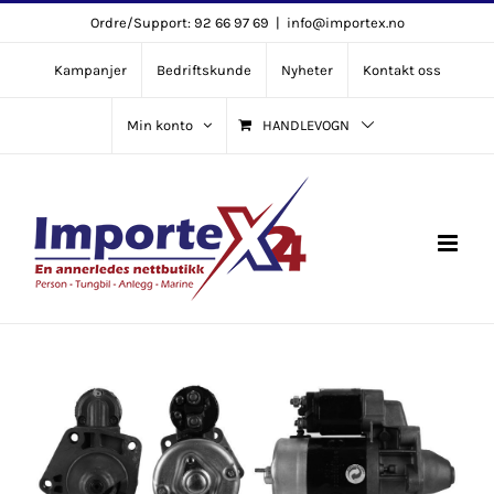
Skip
Ordre/Support: 92 66 97 69
|
info@importex.no
to
Kampanjer
Bedriftskunde
Nyheter
Kontakt oss
content
Min konto
HANDLEVOGN