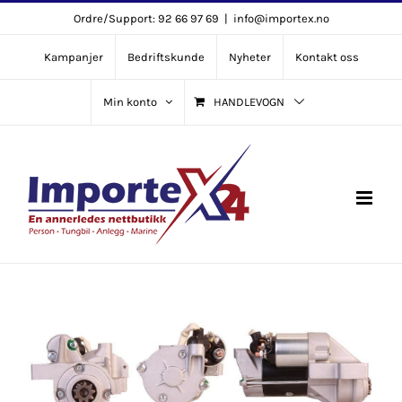
Skip
Ordre/Support: 92 66 97 69
|
info@importex.no
to
Kampanjer
Bedriftskunde
Nyheter
Kontakt oss
content
Min konto
HANDLEVOGN