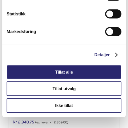
Varenummer: els-1113288
Statistikk
Legg i handlekurv
Detaljer
Markedsføring
Detaljer
Tillat alle
Tillat utvalg
Ikke tillat
STARTER 12V
kr
2,948.75
(ex mva:
kr
2,359.00
)