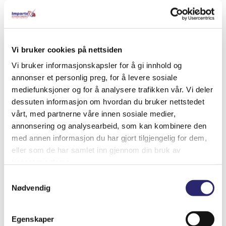
Relaterte produkter
Vi bruker cookies på nettsiden
Vi bruker informasjonskapsler for å gi innhold og
annonser et personlig preg, for å levere sosiale
mediefunksjoner og for å analysere trafikken vår. Vi deler
dessuten informasjon om hvordan du bruker nettstedet
vårt, med partnerne våre innen sosiale medier,
annonsering og analysearbeid, som kan kombinere den
med annen informasjon du har gjort tilgjengelig for dem,
eller som de har samlet inn gjennom din bruk av
tjenestene deres.
Samtykkevalg
Nødvendig
STARTER 10T 28MT ORG.DELCO
kr
7,206.25
(ex mva:
kr
5,765.00
)
Egenskaper