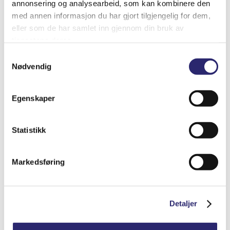
annonsering og analysearbeid, som kan kombinere den
Relaterte produkter
med annen informasjon du har gjort tilgjengelig for dem,
eller som de har samlet inn gjennom din bruk av
tjenestene deres.
Samtykkevalg
Nødvendig
Egenskaper
Statistikk
Markedsføring
Batterivann 5ltr (destillert)
kr
95.00
(ex mva:
kr
76.00
)
Detaljer
Varenummer: els-90246