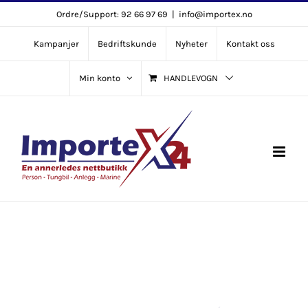
Skip
Ordre/Support: 92 66 97 69
|
info@importex.no
to
Kampanjer
Bedriftskunde
Nyheter
Kontakt oss
content
Min konto
HANDLEVOGN