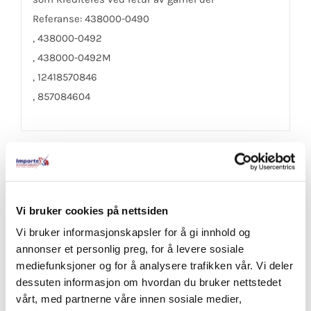
Referanse: 438000-0490
, 438000-0492
, 438000-0492M
, 12418570846
, 857084604
Share On Facebook
Tweet This Product
Vi bruker cookies på nettsiden
Vi bruker informasjonskapsler for å gi innhold og
annonser et personlig preg, for å levere sosiale
Pin This Product
Email This Product
mediefunksjoner og for å analysere trafikken vår. Vi deler
dessuten informasjon om hvordan du bruker nettstedet
vårt, med partnerne våre innen sosiale medier,