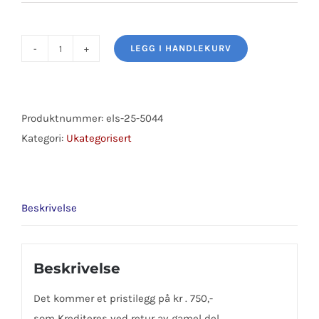
LEGG I HANDLEKURV
STARTER
BMW
antall
Produktnummer:
els-25-5044
Kategori:
Ukategorisert
Beskrivelse
Beskrivelse
Det kommer et pristilegg på kr . 750,-
som Krediteres ved retur av gamel del