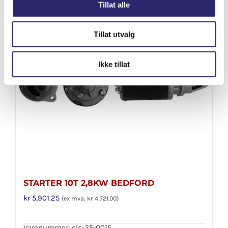
Tillat alle
Legg i handlekurv
Detaljer
Tillat utvalg
Ikke tillat
STARTER 10T 2,8KW BEDFORD
kr
5,901.25
(ex mva:
kr
4,721.00
)
Varenummer: els-25-0015