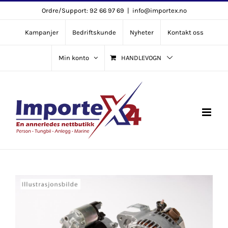
Skip
Ordre/Support: 92 66 97 69
|
info@importex.no
to
Kampanjer
Bedriftskunde
Nyheter
Kontakt oss
content
Min konto
HANDLEVOGN