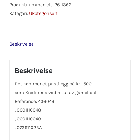
50
Produktnummer:
els-26-1362
antall
Kategori:
Ukategorisert
Beskrivelse
Beskrivelse
Det kommer et pristilegg på kr . 500,-
som Krediteres ved retur av gamel del
Referanse: 436046
, 0001110048
, 0001110049
, 073911023A