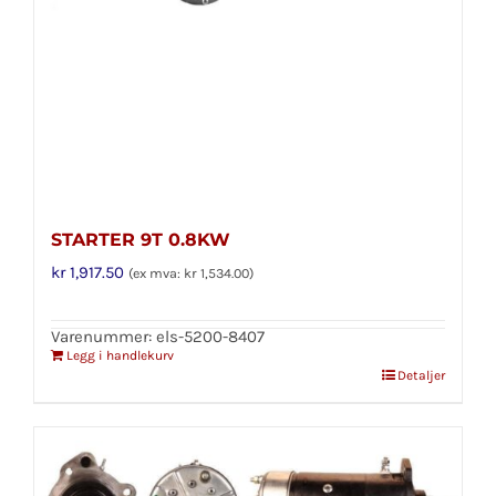
STARTER 9T 0.8KW
kr
1,917.50
(ex mva:
kr
1,534.00
)
Varenummer: els-5200-8407
Legg i handlekurv
Detaljer