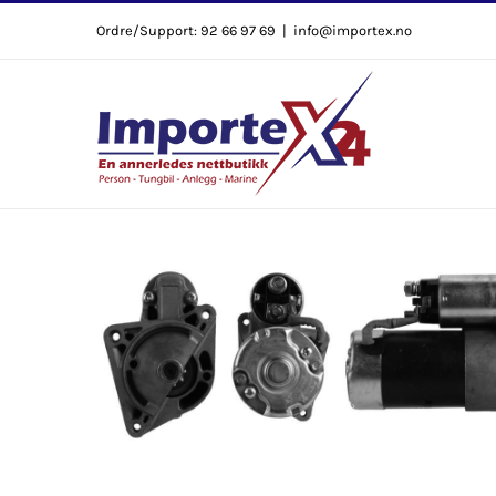
Skip
Ordre/Support: 92 66 97 69
|
info@importex.no
to
content