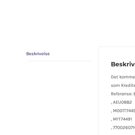
Beskrivelse
Beskriv
Det kommer 
som Kredite
Referanse: 
, AEU0882
, M001T744
, M1T74491
, 770026071