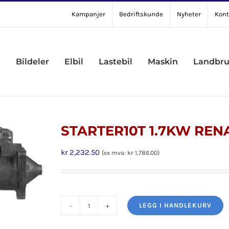
Kampanjer
Bedriftskunde
Nyheter
Kont
Bildeler
Elbil
Lastebil
Maskin
Landbr
STARTER10T 1.7KW REN
kr
2,232.50
(ex mva:
kr
1,786.00
)
LEGG I HANDLEKURV
STARTER10T
1.7KW