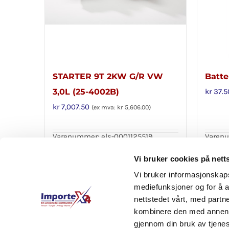
STARTER 9T 2KW G/R VW
Batter
3,0L (25-4002B)
kr
37.5
kr
7,007.50
(ex mva:
kr
5,606.00
)
Varenummer: els-0001125519
Varenu
Legg i handlekurv
Legg 
Detaljer
Vi bruker cookies på nett
Vi bruker informasjonskapsl
mediefunksjoner og for å a
nettstedet vårt, med part
kombinere den med annen in
gjennom din bruk av tjene