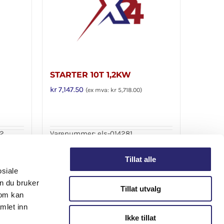
STARTER 10T 1,2KW
kr
7,147.50
(ex mva:
kr
5,718.00
)
02
Varenummer: els-014281
Legg i handlekurv
Detaljer
Detaljer
Tillat alle
osiale
n du bruker
Tillat utvalg
som kan
mlet inn
Ikke tillat