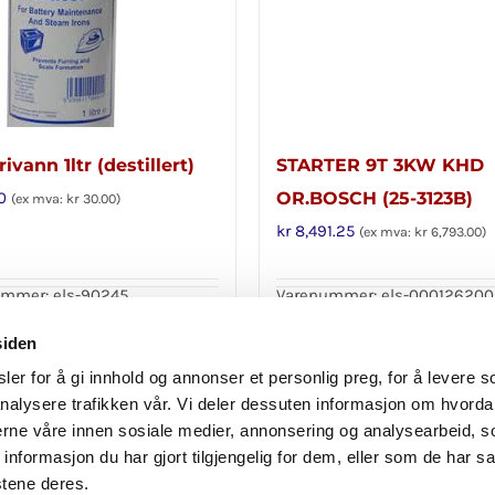
ivann 1ltr (destillert)
STARTER 9T 3KW KHD
0
OR.BOSCH (25-3123B)
(ex mva:
kr
30.00
)
kr
8,491.25
(ex mva:
kr
6,793.00
)
mmer: els-90245
Varenummer: els-00012620
i handlekurv
Legg i handlekurv
Detaljer
siden
er for å gi innhold og annonser et personlig preg, for å levere s
nalysere trafikken vår. Vi deler dessuten informasjon om hvorda
nerne våre innen sosiale medier, annonsering og analysearbeid, 
formasjon du har gjort tilgjengelig for dem, eller som de har sa
stene deres.
Personvern
|
Reklamasjon og angrerett
|
Avbestilling