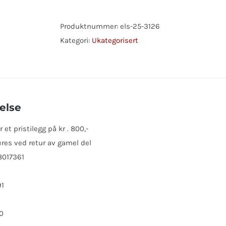
RENAULT
antall
Produktnummer:
els-25-3126
Kategori:
Ukategorisert
else
et pristilegg på kr . 800,-
res ved retur av gamel del
8017361
91
0