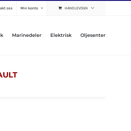
akt oss
Min konto
HANDLEVOGN
uk
Marinedeler
Elektrisk
Oljesenter
AULT