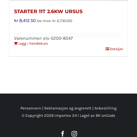
STARTER 11T 2.6KW URSUS
kr
8,412.50
(ex mva:
kr
6,730.00
)
Varenummer: els-5200-8547
Legg i handlekurv
Detaljer
Personvern
|
Reklamasjon og angrerett
|
Avbestilling
© Copyright
2026 Importex 24 l
Laget av BK onCode
Facebook
Instagram