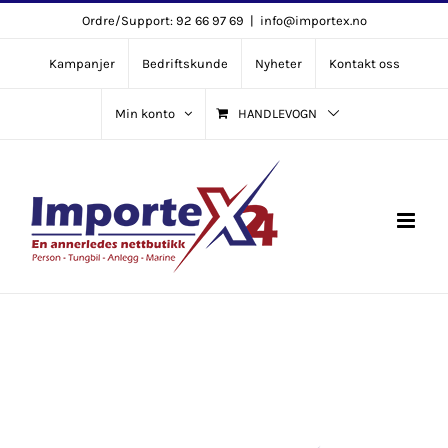
Skip
Ordre/Support: 92 66 97 69
|
info@importex.no
to
Kampanjer
Bedriftskunde
Nyheter
Kontakt oss
content
Min konto
HANDLEVOGN