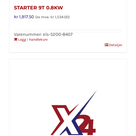
STARTER 9T 0.8KW
kr
1,917.50
(ex mva:
kr
1,534.00
)
Varenummer: els-5200-8407
Legg i handlekurv
Detaljer