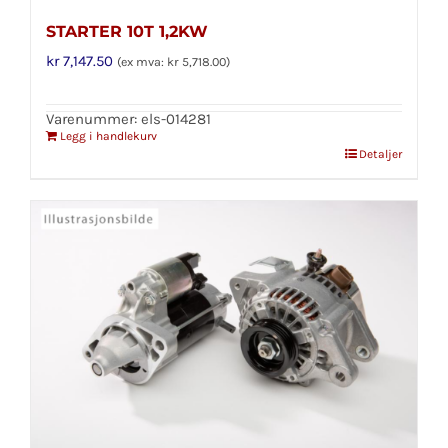
STARTER 10T 1,2KW
kr
7,147.50
(ex mva:
kr
5,718.00
)
Varenummer: els-014281
Legg i handlekurv
Detaljer