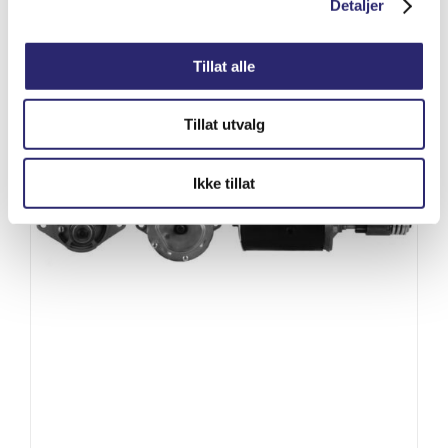
Detaljer
3085B)
kr
5,105.00
(ex mva:
kr
4,084.00
)
Tillat alle
Varenummer: els-0001109035
Tillat utvalg
Legg i handlekurv
Detaljer
Ikke tillat