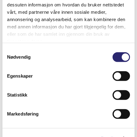
dessuten informasjon om hvordan du bruker nettstedet
vårt, med partnerne våre innen sosiale medier,
annonsering og analysearbeid, som kan kombinere den
med annen informasjon du har gjort tilgjengelig for dem,
Relaterte produkter
eller som de har samlet inn gjennom din bruk av
tjenestene deres.
Samtykkevalg
Nødvendig
Egenskaper
Statistikk
Markedsføring
STARTER 9T 2KW PERKINS D2-55 (25-