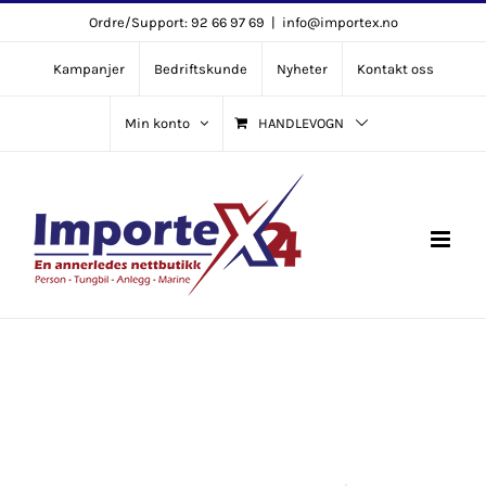
Skip
Ordre/Support: 92 66 97 69
|
info@importex.no
to
Kampanjer
Bedriftskunde
Nyheter
Kontakt oss
content
Min konto
HANDLEVOGN