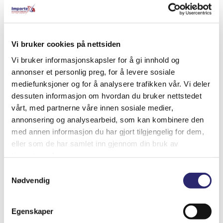
Relaterte produkter
Vi bruker cookies på nettsiden
Vi bruker informasjonskapsler for å gi innhold og
annonser et personlig preg, for å levere sosiale
mediefunksjoner og for å analysere trafikken vår. Vi deler
dessuten informasjon om hvordan du bruker nettstedet
vårt, med partnerne våre innen sosiale medier,
annonsering og analysearbeid, som kan kombinere den
med annen informasjon du har gjort tilgjengelig for dem,
eller som de har samlet inn gjennom din bruk av
tjenestene deres.
Samtykkevalg
Nødvendig
STARTER 9T 2KW G/R VW 3,0L (25-4002B)
kr
7,007.50
(ex mva:
kr
5,606.00
)
Egenskaper