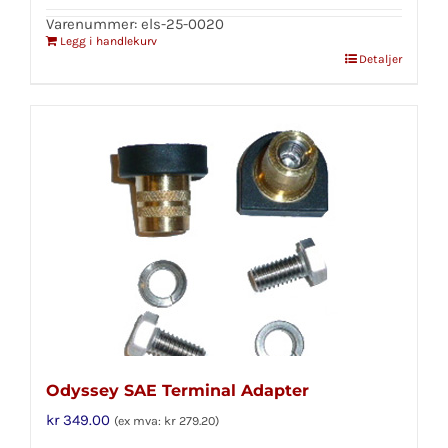
Varenummer: els-25-0020
Legg i handlekurv
Detaljer
Odyssey SAE Terminal Adapter
kr
349.00
(ex mva:
kr
279.20
)