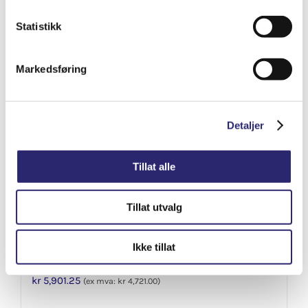
Varenummer: els-0001125519
Legg i handlekurv
Statistikk
Detaljer
Markedsføring
Detaljer
Tillat alle
Tillat utvalg
Ikke tillat
STARTER 10T 2,8KW BEDFORD
kr
5,901.25
(ex mva:
kr
4,721.00
)