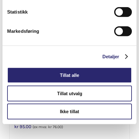
Varenummer: els-5200-8407
Legg i handlekurv
Statistikk
Detaljer
Markedsføring
Detaljer
Tillat alle
Tillat utvalg
Ikke tillat
Batterivann 5ltr (destillert)
kr
95.00
(ex mva:
kr
76.00
)