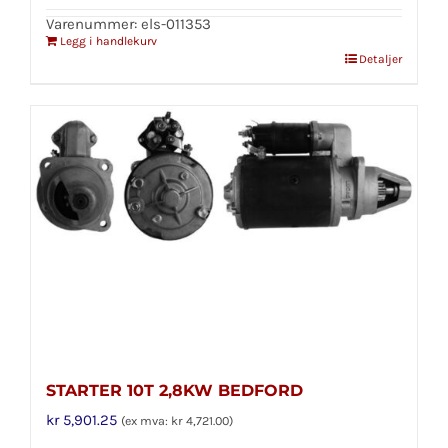
Varenummer: els-011353
Legg i handlekurv
Detaljer
STARTER 10T 2,8KW BEDFORD
kr
5,901.25
(ex mva:
kr
4,721.00
)