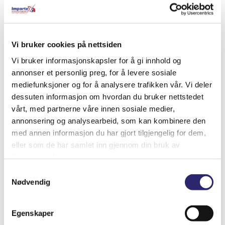
Relaterte produkter
Vi bruker cookies på nettsiden
Vi bruker informasjonskapsler for å gi innhold og
annonser et personlig preg, for å levere sosiale
mediefunksjoner og for å analysere trafikken vår. Vi deler
dessuten informasjon om hvordan du bruker nettstedet
vårt, med partnerne våre innen sosiale medier,
annonsering og analysearbeid, som kan kombinere den
med annen informasjon du har gjort tilgjengelig for dem,
eller som de har samlet inn gjennom din bruk av
tjenestene deres.
Samtykkevalg
Nødvendig
STARTER 9T 0.8KW
kr
1,917.50
(ex mva:
kr
1,534.00
)
Egenskaper