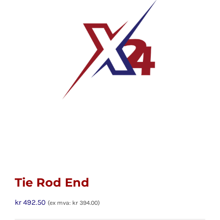
Tie Rod End
kr
492.50
(ex mva:
kr
394.00
)