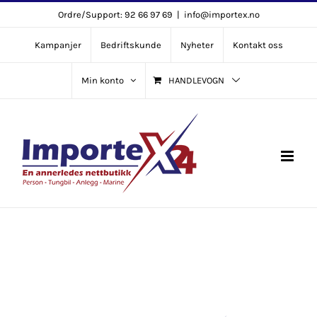
Skip
Ordre/Support: 92 66 97 69
|
info@importex.no
to
Kampanjer
Bedriftskunde
Nyheter
Kontakt oss
content
Min konto
HANDLEVOGN