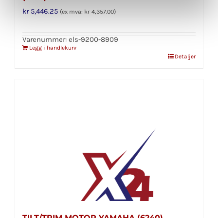
kr
5,446.25
(ex mva:
kr
4,357.00
)
Varenummer: els-9200-8909
Legg i handlekurv
Detaljer
TILT/TRIM MOTOR YAMAHA (6240)