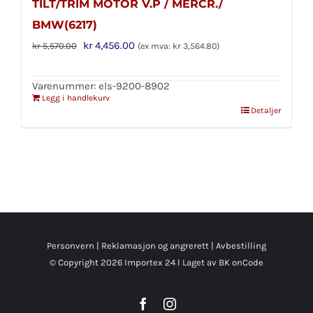
TILT/TRIM MOTOR V.P / MERCR./
BMW(6217)
Opprinnelig
Nåværende
kr
4,456.00
kr
5,570.00
(ex mva:
kr
3,564.80
)
pris
pris
var:
er:
Varenummer: els-9200-8902
Legg i handlekurv
kr 5,570.00.
kr 4,456.00.
Detaljer
Personvern
|
Reklamasjon og angrerett
|
Avbestilling
© Copyright
2026 Importex 24 l
Laget av BK onCode
Facebook
Instagram