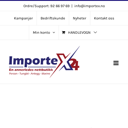
Skip
Ordre/Support: 92 66 97 69
|
info@importex.no
to
Kampanjer
Bedriftskunde
Nyheter
Kontakt oss
content
Min konto
HANDLEVOGN