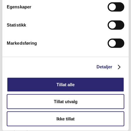
Egenskaper
Varenummer: els-9200-8916
Legg i handlekurv
Detaljer
Statistikk
Markedsføring
Detaljer
Tillat alle
Tillat utvalg
Ikke tillat
TILT/TRIM MOTOR FOR V.P.290 DREV
(6225)