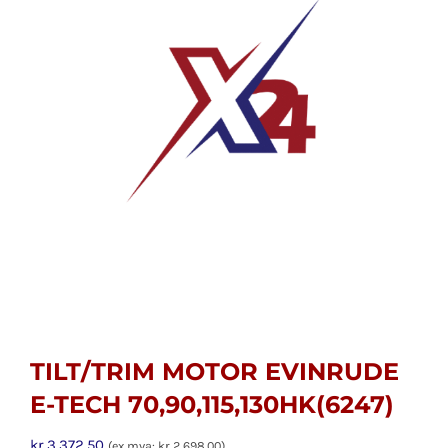
TILT/TRIM MOTOR EVINRUDE
E-TECH 70,90,115,130HK(6247)
kr
3,372.50
(ex mva:
kr
2,698.00
)