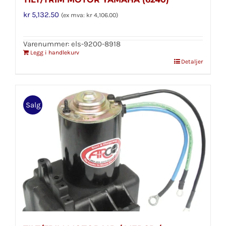
kr
5,132.50
(ex mva:
kr
4,106.00
)
Varenummer: els-9200-8918
Legg i handlekurv
Detaljer
Salg