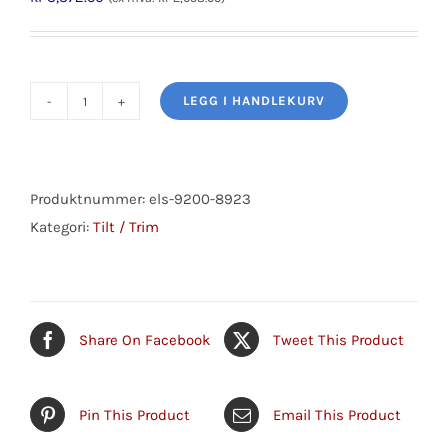
LEGG I HANDLEKURV
TILT/TRIM
MOTOR
EVINRUDE
E-
Produktnummer:
els-9200-8923
TECH
Kategori:
Tilt / Trim
70,90,115,130HK(6247)
antall
Share On Facebook
Tweet This Product
Pin This Product
Email This Product