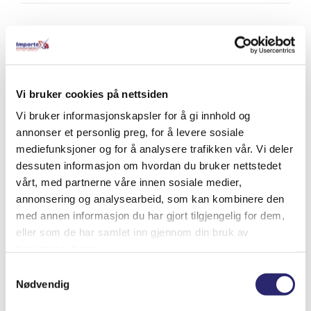
Relaterte produkter
Vi bruker cookies på nettsiden
Vi bruker informasjonskapsler for å gi innhold og
annonser et personlig preg, for å levere sosiale
mediefunksjoner og for å analysere trafikken vår. Vi deler
dessuten informasjon om hvordan du bruker nettstedet
vårt, med partnerne våre innen sosiale medier,
annonsering og analysearbeid, som kan kombinere den
med annen informasjon du har gjort tilgjengelig for dem,
eller som de har samlet inn gjennom din bruk av
tjenestene deres.
Samtykkevalg
TILT/TRIM HONDA (6237)
Nødvendig
kr
4,175.00
(ex mva:
kr
3,340.00
)