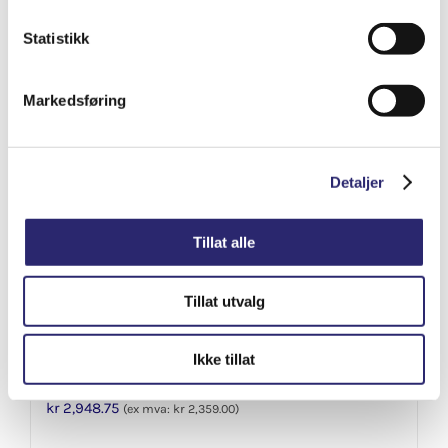
Varenummer: els-25-0015
Legg i handlekurv
Statistikk
Detaljer
Markedsføring
Detaljer
Tillat alle
Tillat utvalg
Ikke tillat
STARTER 12V
kr
2,948.75
(ex mva:
kr
2,359.00
)