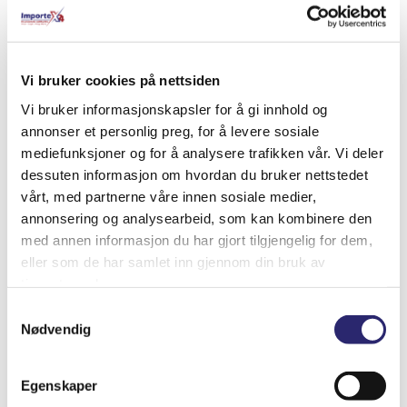
Relaterte produkter
Vi bruker cookies på nettsiden
Vi bruker informasjonskapsler for å gi innhold og
annonser et personlig preg, for å levere sosiale
mediefunksjoner og for å analysere trafikken vår. Vi deler
dessuten informasjon om hvordan du bruker nettstedet
vårt, med partnerne våre innen sosiale medier,
annonsering og analysearbeid, som kan kombinere den
med annen informasjon du har gjort tilgjengelig for dem,
eller som de har samlet inn gjennom din bruk av
tjenestene deres.
Samtykkevalg
Nødvendig
STARTER 10T 2,8KW BEDFORD
kr
5,901.25
(ex mva:
kr
4,721.00
)
Egenskaper