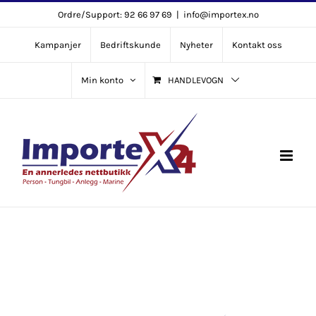
Skip
Ordre/Support: 92 66 97 69
|
info@importex.no
to
Kampanjer
Bedriftskunde
Nyheter
Kontakt oss
content
Min konto
HANDLEVOGN