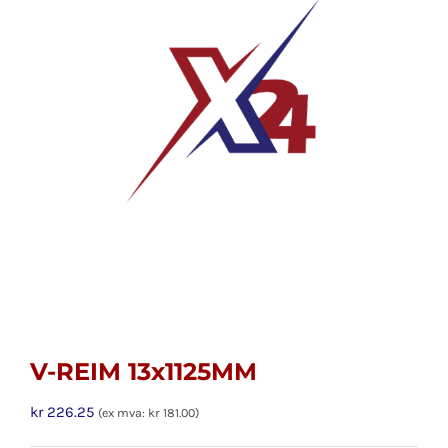
V-REIM 13x1125MM
kr
226.25
(ex mva:
kr
181.00
)