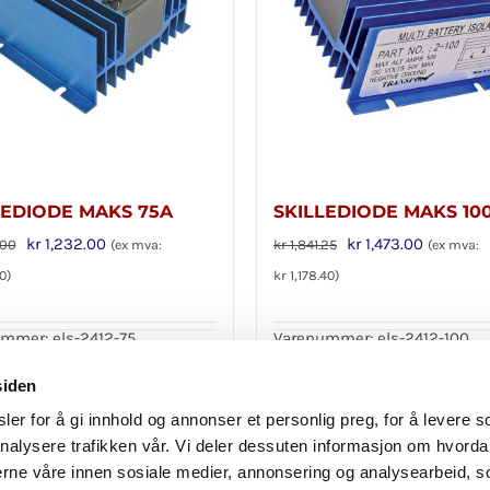
LEDIODE MAKS 75A
SKILLEDIODE MAKS 10
Opprinnelig
Nåværende
Opprinnelig
Nåværen
kr
1,232.00
kr
1,473.00
.00
kr
1,841.25
(ex mva:
(ex mva:
pris
pris
pris
pris
0
)
kr
1,178.40
)
var:
er:
var:
er:
kr 1,540.00.
kr 1,232.00.
kr 1,841.25.
kr 1,473.0
mmer: els-2412-75
Varenummer: els-2412-100
i handlekurv
Legg i handlekurv
Detaljer
siden
er for å gi innhold og annonser et personlig preg, for å levere s
nalysere trafikken vår. Vi deler dessuten informasjon om hvorda
nerne våre innen sosiale medier, annonsering og analysearbeid, 