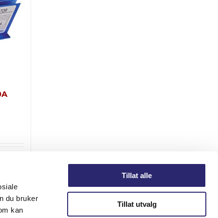
0A
de
0.
Detaljer
Tillat alle
osiale
n du bruker
Tillat utvalg
som kan