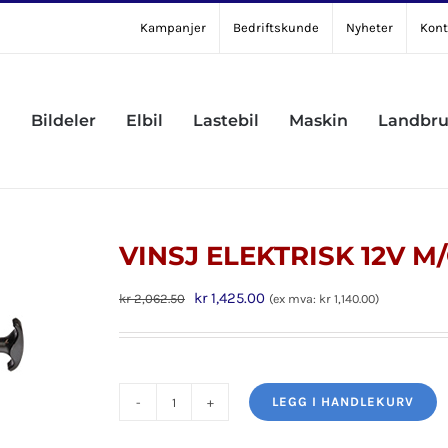
Kampanjer
Bedriftskunde
Nyheter
Kont
Bildeler
Elbil
Lastebil
Maskin
Landbr
VINSJ ELEKTRISK 12V M
Opprinnelig
Nåværende
kr
1,425.00
kr
2,062.50
(ex mva:
kr
1,140.00
)
pris
pris
var:
er:
kr 2,062.50.
kr 1,425.00.
LEGG I HANDLEKURV
VINSJ
ELEKTRISK