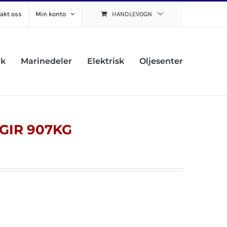
akt oss
Min konto
HANDLEVOGN
uk
Marinedeler
Elektrisk
Oljesenter
/GIR 907KG