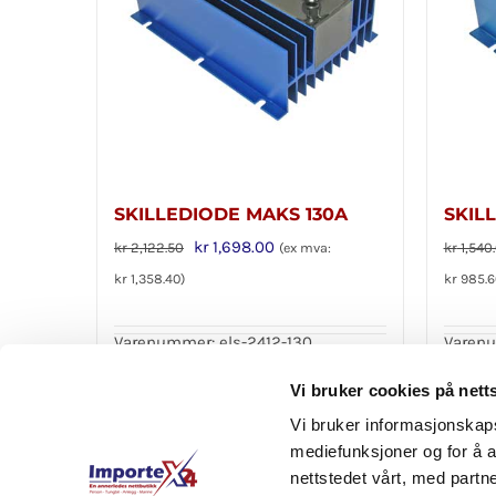
SKILLEDIODE MAKS 130A
SKIL
Opprinnelig
Nåværende
kr
1,698.00
kr
2,122.50
kr
1,540
(ex mva:
pris
pris
kr
1,358.40
)
kr
985.6
var:
er:
kr 2,122.50.
kr 1,698.00.
Varenummer: els-2412-130
Varenu
Legg i handlekurv
Legg 
Detaljer
Vi bruker cookies på nett
Vi bruker informasjonskapsl
mediefunksjoner og for å a
nettstedet vårt, med part