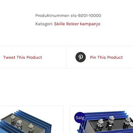
12V
M/GIR
Produktnummer:
els-9201-10000
907KG
Kategori:
Skille Releer kampanje
antall
Tweet This Product
Pin This Product
Salg