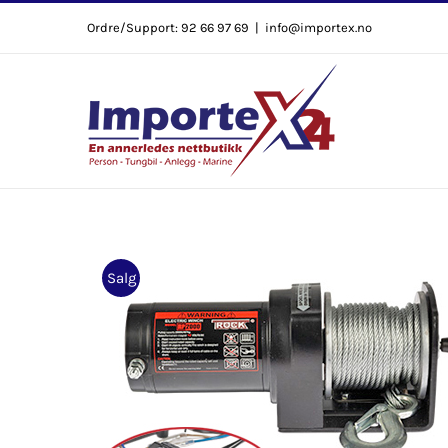
Skip
Ordre/Support: 92 66 97 69
|
info@importex.no
to
content
Salg