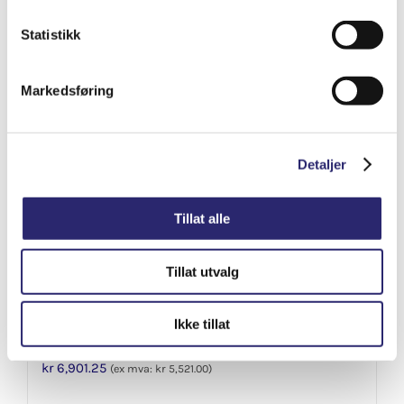
Varenummer: els-014281
Legg i handlekurv
Statistikk
Detaljer
Markedsføring
Detaljer
Tillat alle
Tillat utvalg
Ikke tillat
STARTER 10T 2.6KW
kr
6,901.25
(ex mva:
kr
5,521.00
)