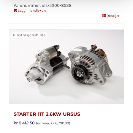
Varenummer: els-5200-8538
Legg i handlekurv
Detaljer
STARTER 11T 2.6KW URSUS
kr
8,412.50
(ex mva:
kr
6,730.00
)