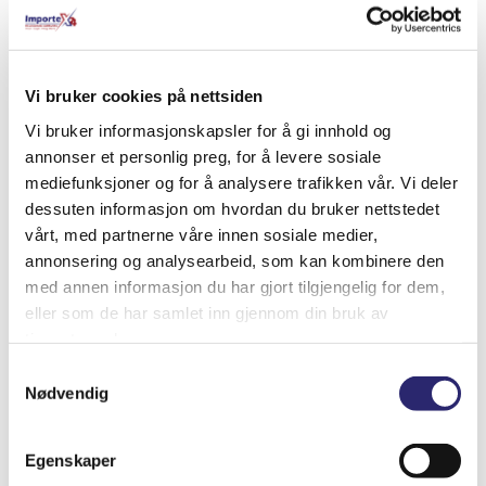
Relaterte produkter
Vi bruker cookies på nettsiden
Vi bruker informasjonskapsler for å gi innhold og
annonser et personlig preg, for å levere sosiale
mediefunksjoner og for å analysere trafikken vår. Vi deler
dessuten informasjon om hvordan du bruker nettstedet
vårt, med partnerne våre innen sosiale medier,
annonsering og analysearbeid, som kan kombinere den
med annen informasjon du har gjort tilgjengelig for dem,
eller som de har samlet inn gjennom din bruk av
tjenestene deres.
Samtykkevalg
Nødvendig
STARTER 10T 1,2KW
kr
7,147.50
(ex mva:
kr
5,718.00
)
Egenskaper