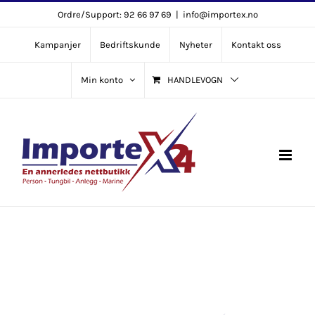
Skip
Ordre/Support: 92 66 97 69
|
info@importex.no
to
Kampanjer
Bedriftskunde
Nyheter
Kontakt oss
content
Min konto
HANDLEVOGN