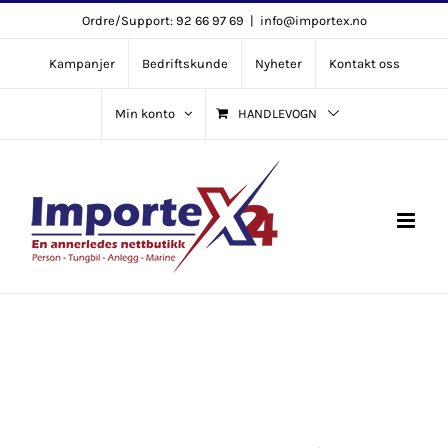
Skip
Ordre/Support: 92 66 97 69
|
info@importex.no
to
Kampanjer
Bedriftskunde
Nyheter
Kontakt oss
content
Min konto
HANDLEVOGN