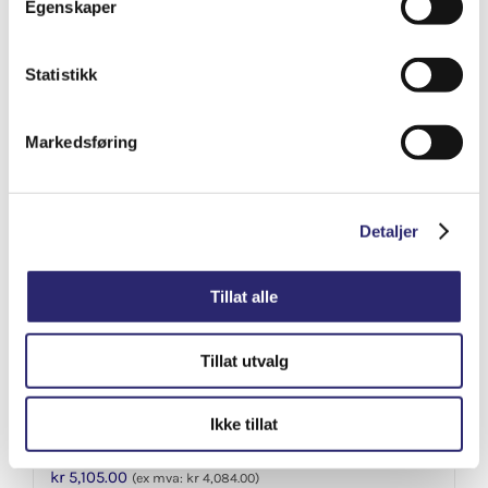
Egenskaper
Varenummer: els-011353
Legg i handlekurv
Detaljer
Statistikk
Markedsføring
Detaljer
Tillat alle
Tillat utvalg
STARTER 9T 2KW PERKINS D2-55 (25-
Ikke tillat
3085B)
kr
5,105.00
(ex mva:
kr
4,084.00
)