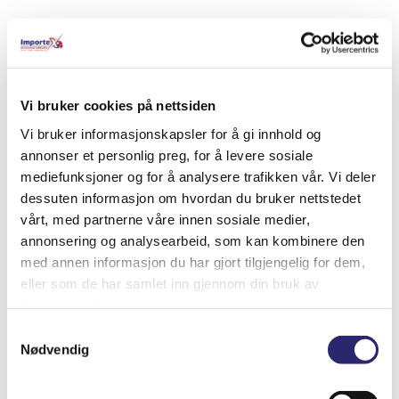
Relaterte produkter
Vi bruker cookies på nettsiden
Vi bruker informasjonskapsler for å gi innhold og
annonser et personlig preg, for å levere sosiale
mediefunksjoner og for å analysere trafikken vår. Vi deler
dessuten informasjon om hvordan du bruker nettstedet
vårt, med partnerne våre innen sosiale medier,
annonsering og analysearbeid, som kan kombinere den
med annen informasjon du har gjort tilgjengelig for dem,
eller som de har samlet inn gjennom din bruk av
tjenestene deres.
STARTER 12V 2,6KW 9T
Samtykkevalg
Nødvendig
kr
8,188.75
(ex mva:
kr
6,551.00
)