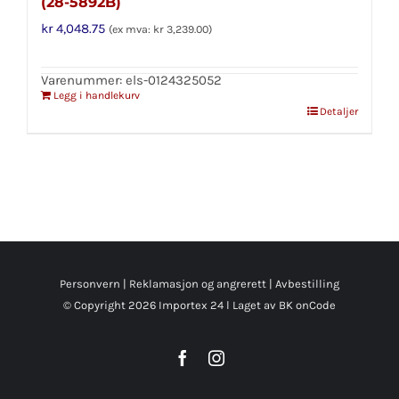
(28-5892B)
kr
4,048.75
(ex mva:
kr
3,239.00
)
Varenummer: els-0124325052
Legg i handlekurv
Detaljer
Personvern
|
Reklamasjon og angrerett
|
Avbestilling
© Copyright
2026 Importex 24 l
Laget av BK onCode
Facebook
Instagram