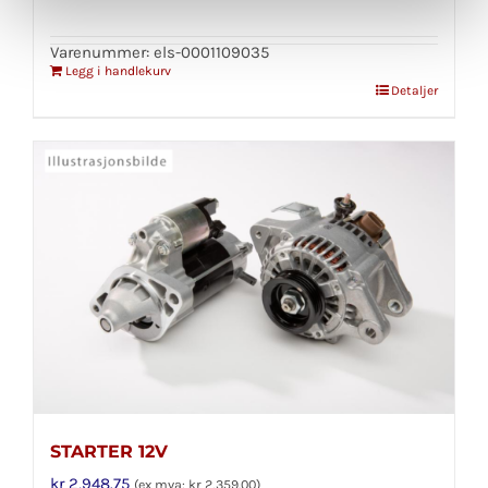
Varenummer: els-0001109035
Legg i handlekurv
Detaljer
STARTER 12V
kr
2,948.75
(ex mva:
kr
2,359.00
)