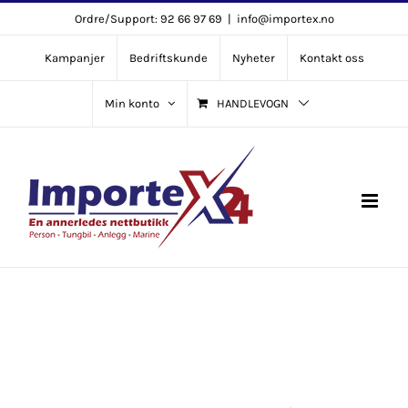
Skip
Ordre/Support: 92 66 97 69
|
info@importex.no
to
Kampanjer
Bedriftskunde
Nyheter
Kontakt oss
content
Min konto
HANDLEVOGN