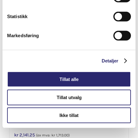
Varenummer: els-0124325052
Statistikk
Legg i handlekurv
Detaljer
Markedsføring
Detaljer
Tillat alle
Tillat utvalg
Ikke tillat
STARTER 9T 1KW
kr
2,141.25
(ex mva:
kr
1,713.00
)