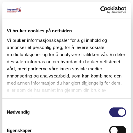
Relaterte produkter
Vi bruker cookies på nettsiden
Vi bruker informasjonskapsler for å gi innhold og
annonser et personlig preg, for å levere sosiale
mediefunksjoner og for å analysere trafikken vår. Vi deler
dessuten informasjon om hvordan du bruker nettstedet
vårt, med partnerne våre innen sosiale medier,
annonsering og analysearbeid, som kan kombinere den
med annen informasjon du har gjort tilgjengelig for dem,
eller som de har samlet inn gjennom din bruk av
tjenestene deres.
Samtykkevalg
ALTERNATOR 90A I/V IVECO NEF370 1P.
Nødvendig
(28-5892B)
kr
4,048.75
(ex mva:
kr
3,239.00
)
Egenskaper