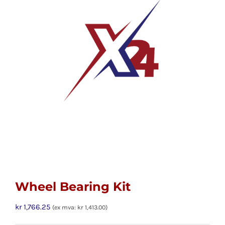
Wheel Bearing Kit
kr
1,766.25
(ex mva:
kr
1,413.00
)