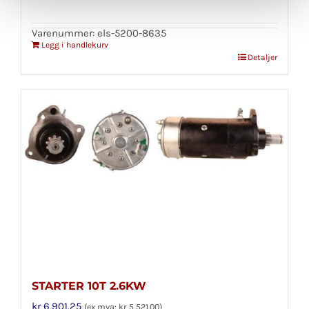
Varenummer: els-5200-8635
Legg i handlekurv
Detaljer
STARTER 10T 2.6KW
kr
6,901.25
(ex mva:
kr
5,521.00
)