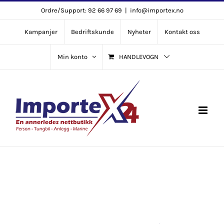
Skip
Ordre/Support: 92 66 97 69
|
info@importex.no
to
Kampanjer
Bedriftskunde
Nyheter
Kontakt oss
content
Min konto
HANDLEVOGN