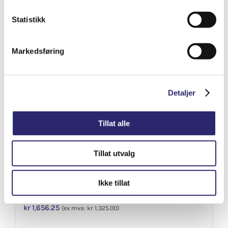
Varenummer: els-5200-8538
Legg i handlekurv
Statistikk
Detaljer
Markedsføring
Detaljer
Tillat alle
Tillat utvalg
Ikke tillat
STARTER 9T 0,8KW BEDFORD
kr
1,656.25
(ex mva:
kr
1,325.00
)