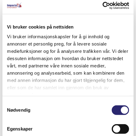
Relaterte produkter
Vi bruker cookies på nettsiden
Vi bruker informasjonskapsler for å gi innhold og
annonser et personlig preg, for å levere sosiale
mediefunksjoner og for å analysere trafikken vår. Vi deler
dessuten informasjon om hvordan du bruker nettstedet
vårt, med partnerne våre innen sosiale medier,
annonsering og analysearbeid, som kan kombinere den
med annen informasjon du har gjort tilgjengelig for dem,
eller som de har samlet inn gjennom din bruk av
tjenestene deres.
Samtykkevalg
Nødvendig
STARTER 10T 2.6KW
kr
6,901.25
(ex mva:
kr
5,521.00
)
Egenskaper