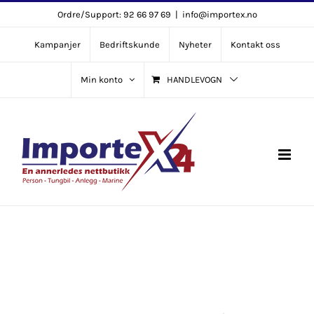
Skip
Ordre/Support: 92 66 97 69
|
info@importex.no
to
Kampanjer
Bedriftskunde
Nyheter
Kontakt oss
content
Min konto
HANDLEVOGN