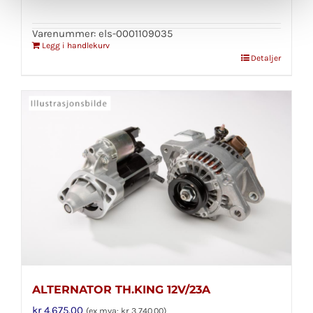
Varenummer: els-0001109035
Legg i handlekurv
Detaljer
ALTERNATOR TH.KING 12V/23A
kr
4,675.00
(ex mva:
kr
3,740.00
)