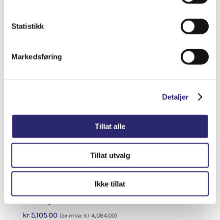
Varenummer: els-011353
Legg i handlekurv
Detaljer
Statistikk
Markedsføring
Detaljer
Tillat alle
Tillat utvalg
Ikke tillat
STARTER 9T 2KW PERKINS D2-55 (25-
3085B)
kr
5,105.00
(ex mva:
kr
4,084.00
)