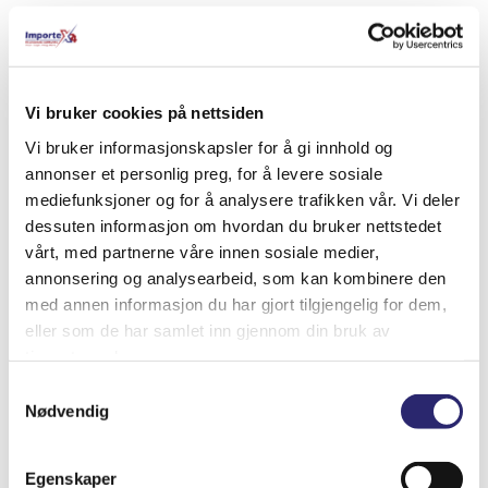
Relaterte produkter
Vi bruker cookies på nettsiden
Vi bruker informasjonskapsler for å gi innhold og
annonser et personlig preg, for å levere sosiale
mediefunksjoner og for å analysere trafikken vår. Vi deler
dessuten informasjon om hvordan du bruker nettstedet
vårt, med partnerne våre innen sosiale medier,
annonsering og analysearbeid, som kan kombinere den
med annen informasjon du har gjort tilgjengelig for dem,
eller som de har samlet inn gjennom din bruk av
tjenestene deres.
Samtykkevalg
STARTER 12V 2,6KW 9T
Nødvendig
kr
8,188.75
(ex mva:
kr
6,551.00
)
Egenskaper