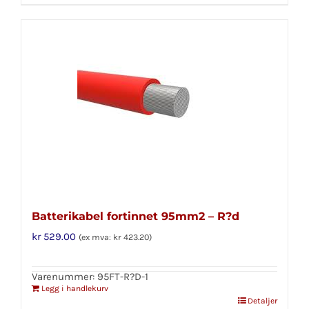
Batterikabel fortinnet 95mm2 – R?d
kr
529.00
(ex mva:
kr
423.20
)
Varenummer: 95FT-R?D-1
Legg i handlekurv
Detaljer