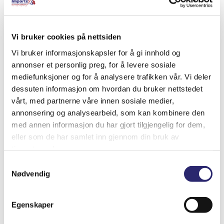
Vi bruker cookies på nettsiden
Vi bruker informasjonskapsler for å gi innhold og
annonser et personlig preg, for å levere sosiale
mediefunksjoner og for å analysere trafikken vår. Vi deler
dessuten informasjon om hvordan du bruker nettstedet
vårt, med partnerne våre innen sosiale medier,
annonsering og analysearbeid, som kan kombinere den
med annen informasjon du har gjort tilgjengelig for dem,
eller som de har samlet inn gjennom din bruk av
Batterikabel fortinnet 2,5mm2 r?d
tjenestene deres.
kr
20.00
(ex mva:
kr
16.00
)
Samtykkevalg
Nødvendig
Varenummer: 2,5FT-R?D-1
Legg i handlekurv
Detaljer
Egenskaper