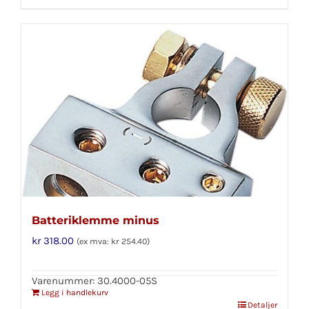
Batteriklemme minus
kr
318.00
(ex mva:
kr
254.40
)
Varenummer: 30.4000-05S
Legg i handlekurv
Detaljer