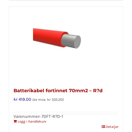
Batterikabel fortinnet 70mm2 – R?d
kr
419.00
(ex mva:
kr
335.20
)
Varenummer: 70FT-R?D-1
Legg i handlekurv
Detaljer