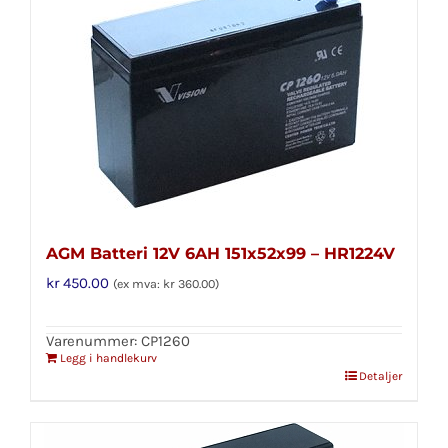
AGM Batteri 12V 6AH 151x52x99 – HR1224V
kr
450.00
(ex mva:
kr
360.00
)
Varenummer: CP1260
Legg i handlekurv
Detaljer