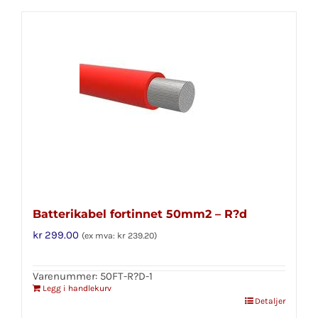
Batterikabel fortinnet 50mm2 – R?d
kr
299.00
(ex mva:
kr
239.20
)
Varenummer: 50FT-R?D-1
Legg i handlekurv
Detaljer