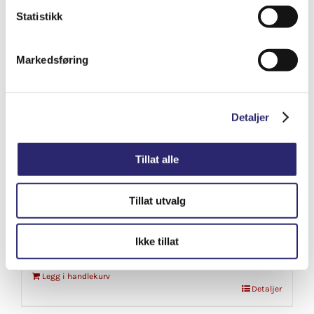
Statistikk
Markedsføring
Detaljer
Tillat alle
Tillat utvalg
Batterikabel fortinnet 25mm2 – R?d
kr
159.00
(ex mva:
kr
127.20
)
Ikke tillat
Varenummer: 25FT-R?D-1
Legg i handlekurv
Detaljer