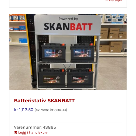
Batteristativ SKANBATT
kr
1,112.50
(ex mva:
kr
890.00
)
Varenummer: 43865
Legg i handlekurv