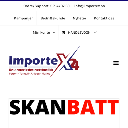
Skip
Ordre/Support: 92 66 97 69
|
info@importex.no
to
Kampanjer
Bedriftskunde
Nyheter
Kontakt oss
content
Min konto
HANDLEVOGN