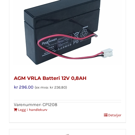
AGM VRLA Batteri 12V 0,8AH
kr
296.00
(ex mva:
kr
236.80
)
Varenummer: CP1208
Legg i handlekurv
Detaljer