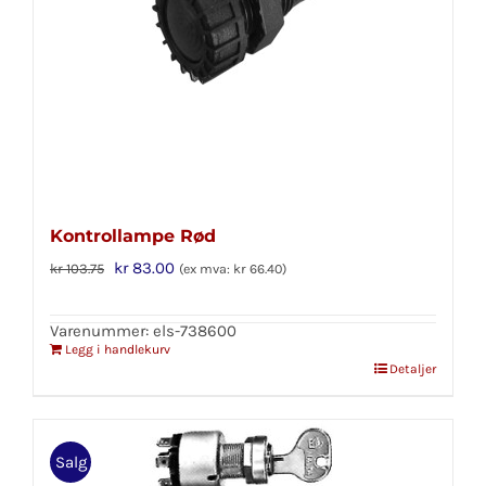
Kontrollampe Rød
Opprinnelig
Nåværende
kr
83.00
kr
103.75
(ex mva:
kr
66.40
)
pris
pris
var:
er:
Varenummer: els-738600
Legg i handlekurv
kr 103.75.
kr 83.00.
Detaljer
Salg