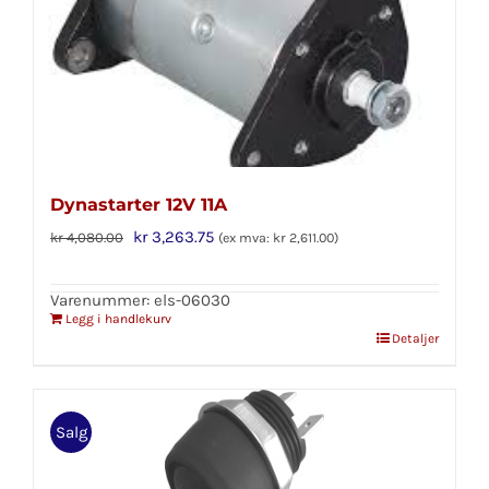
Dynastarter 12V 11A
Opprinnelig
Nåværende
kr
3,263.75
kr
4,080.00
(ex mva:
kr
2,611.00
)
pris
pris
var:
er:
Varenummer: els-06030
Legg i handlekurv
kr 4,080.00.
kr 3,263.75.
Detaljer
Salg