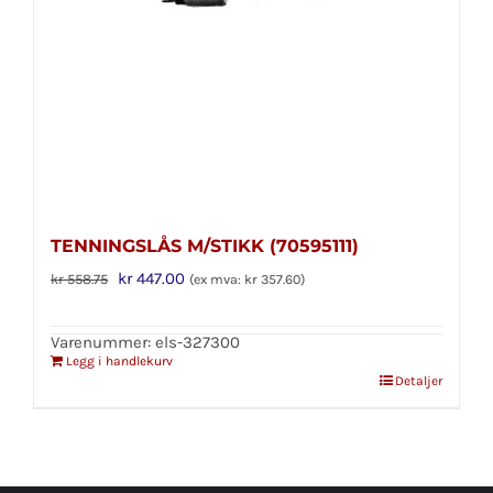
TENNINGSLÅS M/STIKK (70595111)
Opprinnelig
Nåværende
kr
447.00
kr
558.75
(ex mva:
kr
357.60
)
pris
pris
var:
er:
Varenummer: els-327300
Legg i handlekurv
kr 558.75.
kr 447.00.
Detaljer