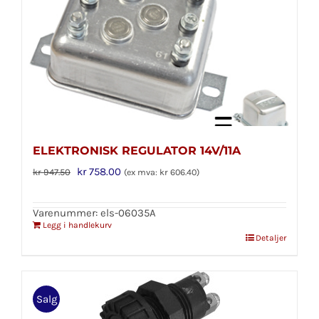
ELEKTRONISK REGULATOR 14V/11A
Opprinnelig
Nåværende
kr
758.00
kr
947.50
(ex mva:
kr
606.40
)
pris
pris
var:
er:
Varenummer: els-06035A
Legg i handlekurv
kr 947.50.
kr 758.00.
Detaljer
Salg