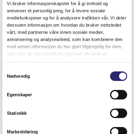
Vi bruker informasjonskapsler for å gi innhold og
annonser et personlig preg, for å levere sosiale
mediefunksjoner og for å analysere trafikken vår. Vi deler
dessuten informasjon om hvordan du bruker nettstedet
vårt, med partnerne våre innen sosiale medier,
annonsering og analysearbeid, som kan kombinere den
med annen informasjon du har gjort tilgjengelig for dem,
eller som de har samlet inn gjennom din bruk av
Dynastartpakke
tjenestene deres.
Opprinnelig
Nåværende
kr
4,895.00
kr
6,118.75
(ex mva:
kr
3,916.00
)
Samtykkevalg
Nødvendig
pris
pris
var:
er:
Varenummer: 06000kpl
Legg i handlekurv
kr 6,118.75.
kr 4,895.00.
Egenskaper
Detaljer
Statistikk
Salg
Markedsføring