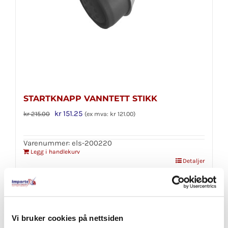
STARTKNAPP VANNTETT STIKK
Opprinnelig
Nåværende
kr
151.25
kr
215.00
(ex mva:
kr
121.00
)
pris
pris
var:
er:
Varenummer: els-200220
Legg i handlekurv
kr 215.00.
kr 151.25.
Detaljer
Salg
Vi bruker cookies på nettsiden