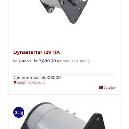
Dynastarter 12V 11A
Opprinnelig
Nåværende
kr
2,890.00
kr
3,612.50
(ex mva:
kr
2,312.00
)
pris
pris
var:
er:
Varenummer: els-06000
Legg i handlekurv
kr 3,612.50.
kr 2,890.00.
Detaljer
Salg