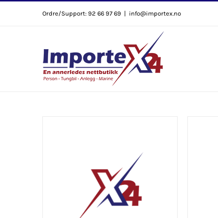
Skip
Ordre/Support: 92 66 97 69
|
info@importex.no
to
content