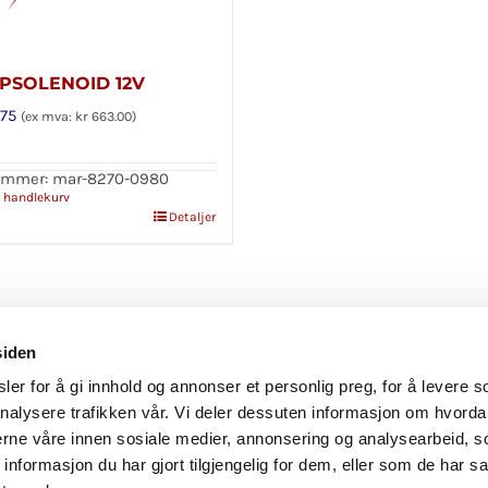
PSOLENOID 12V
75
(ex mva:
kr
663.00
)
ummer: mar-8270-0980
i handlekurv
Detaljer
siden
Personvern
|
Reklamasjon og angrerett
|
Avbestilling
er for å gi innhold og annonser et personlig preg, for å levere s
© Copyright
2026 Importex 24 l
Laget av BK onCode
nalysere trafikken vår. Vi deler dessuten informasjon om hvorda
nerne våre innen sosiale medier, annonsering og analysearbeid, 
Facebook
Instagram
formasjon du har gjort tilgjengelig for dem, eller som de har sa