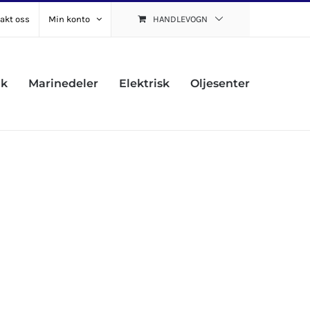
akt oss
Min konto
HANDLEVOGN
uk
Marinedeler
Elektrisk
Oljesenter