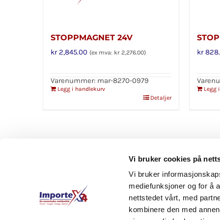
STOPPMAGNET 24V
STOP
kr
2,845.00
kr
828.
(ex mva:
kr
2,276.00
)
Varenummer: mar-8270-0979
Varen
Legg i handlekurv
Legg 
Detaljer
Vi bruker cookies på nett
Vi bruker informasjonskapsl
mediefunksjoner og for å a
nettstedet vårt, med part
kombinere den med annen in