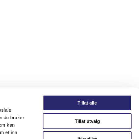
Tillat alle
osiale
n du bruker
Tillat utvalg
som kan
mlet inn