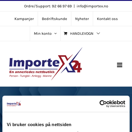
Skip
Ordre/Support: 92 66 97 69
|
info@importex.no
to
Kampanjer
Bedriftskunde
Nyheter
Kontakt oss
content
Min konto
HANDLEVOGN
Reklamasjon og
Angrerett
Vi bruker cookies på nettsiden