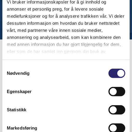
Vi bruker informasjonskapsler for å gi innhold og
Products
annonser et personlig preg, for å levere sosiale
search
mediefunksjoner og for å analysere trafikken vår. Vi deler
dessuten informasjon om hvordan du bruker nettstedet
vårt, med partnerne våre innen sosiale medier,
annonsering og analysearbeid, som kan kombinere den
med annen informasjon du har gjort tilgjengelig for dem,
eller som de har samlet inn gjennom din bruk av
tjenestene deres.
Reklamasjon og Angrerett
Samtykkevalg
Nødvendig
Reklamasjon:
Dersom det foreligger en mangel ved varen, må du innen
Egenskaper
rimelig tid etter at du oppdaget den, gi oss skriftlig
melding (e-post eller brev) om at du vil påberope deg
Statistikk
mangelen. Vi vil da gi deg informasjon om hva du skal
gjøre videre. Reglene om reklamasjon finnes i Lov om
Markedsføring