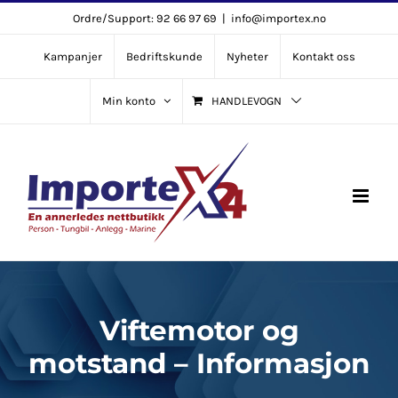
Skip
Ordre/Support: 92 66 97 69
|
info@importex.no
to
Kampanjer
Bedriftskunde
Nyheter
Kontakt oss
content
Min konto
HANDLEVOGN
Viftemotor og
motstand – Informasjon