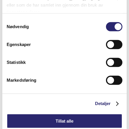
eller som de har samlet inn gjennom din bruk av
Delenummer (valgfritt). Send oss gjerne alt som står på
tjenestene deres.
din gamle del. Dette vil gjøre det enklere for oss å finne
Samtykkevalg
rett del.
Nødvendig
Egenskaper
Melding (valgfritt)
Statistikk
Markedsføring
Detaljer
Tillat alle